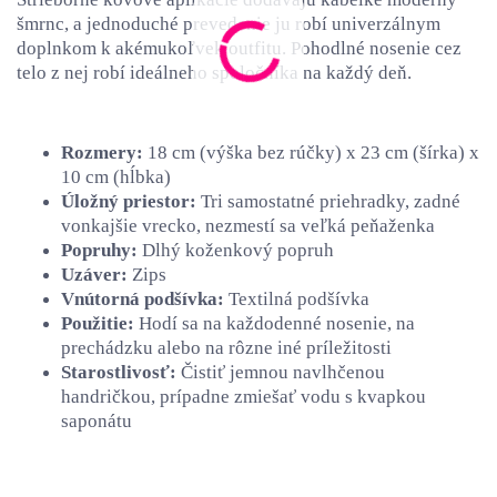
šmrnc, a jednoduché prevedenie ju robí univerzálnym
doplnkom k akémukoľvek outfitu. Pohodlné nosenie cez
telo z nej robí ideálneho spoločníka na každý deň.
Rozmery:
18 cm (výška bez rúčky) x 23 cm (šírka) x
10 cm (hĺbka)
Úložný priestor:
Tri samostatné priehradky, zadné
vonkajšie vrecko, nezmestí sa veľká peňaženka
Popruhy:
Dlhý koženkový popruh
Uzáver:
Zips
Vnútorná podšívka:
Textilná podšívka
Použitie:
Hodí sa na každodenné nosenie, na
prechádzku alebo na rôzne iné príležitosti
Starostlivosť:
Čistiť jemnou navlhčenou
handričkou, prípadne zmiešať vodu s kvapkou
saponátu