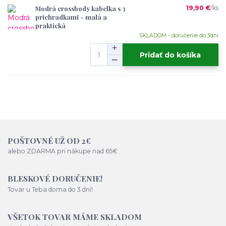
Modrá crossbody kabelka s 3
19,90 €
/
ks
priehradkami - malá a
praktická
SKLADOM - doručenie do 3dní
Pridať do košíka
POŠTOVNÉ UŽ OD 2€
alebo ZDARMA pri nákupe nad 65€
BLESKOVÉ DORUČENIE!
Tovar u Teba doma do 3 dní!
VŠETOK TOVAR MÁME SKLADOM