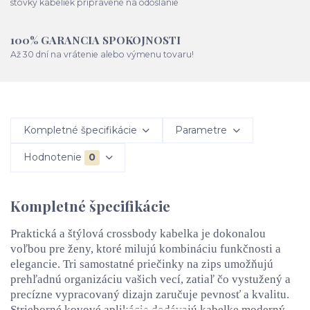
stovky kabeliek pripravené na odoslanie
100% GARANCIA SPOKOJNOSTI
Až 30 dní na vrátenie alebo výmenu tovaru!
Kompletné špecifikácie
Parametre
Hodnotenie
0
Kompletné špecifikácie
Praktická a štýlová crossbody kabelka je dokonalou
voľbou pre ženy, ktoré milujú kombináciu funkčnosti a
elegancie. Tri samostatné priečinky na zips umožňujú
prehľadnú organizáciu vašich vecí, zatiaľ čo vystužený a
precízne vypracovaný dizajn zaručuje pevnosť a kvalitu.
Strieborné kovové aplikácie dodávajú kabelke moderný