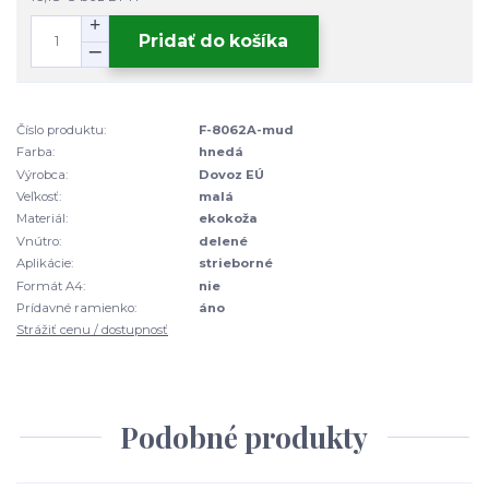
Pridať do košíka
Číslo produktu:
F-8062A-mud
Farba:
hnedá
Výrobca:
Dovoz EÚ
Veľkosť:
malá
Materiál:
ekokoža
Vnútro:
delené
Aplikácie:
strieborné
Formát A4:
nie
Prídavné ramienko:
áno
Strážiť cenu / dostupnosť
Podobné produkty