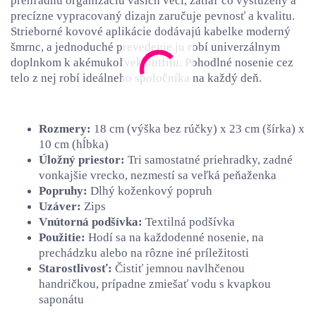
prehľadnú organizáciu vašich vecí, zatiaľ čo vystužený a
precízne vypracovaný dizajn zaručuje pevnosť a kvalitu.
Strieborné kovové aplikácie dodávajú kabelke moderný
šmrnc, a jednoduché prevedenie ju robí univerzálnym
doplnkom k akémukoľvek outfitu. Pohodlné nosenie cez
telo z nej robí ideálneho spoločníka na každý deň.
Rozmery:
18 cm (výška bez rúčky) x 23 cm (šírka) x
10 cm (hĺbka)
Úložný priestor:
Tri samostatné priehradky, zadné
vonkajšie vrecko, nezmestí sa veľká peňaženka
Popruhy:
Dlhý koženkový popruh
Uzáver:
Zips
Vnútorná podšívka:
Textilná podšívka
Použitie:
Hodí sa na každodenné nosenie, na
prechádzku alebo na rôzne iné príležitosti
Starostlivosť:
Čistiť jemnou navlhčenou
handričkou, prípadne zmiešať vodu s kvapkou
saponátu