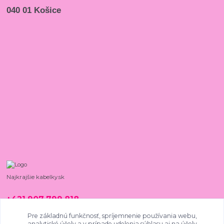
040 01 Košice
Najkrajšie kabelky.sk
+421 907 799 818
08:00 - 15:00, PO - PIA
Pre základnú funkčnosť, spríjemnenie používania webu,
analytické účely a v prípade udelenia súhlasu aj na účely