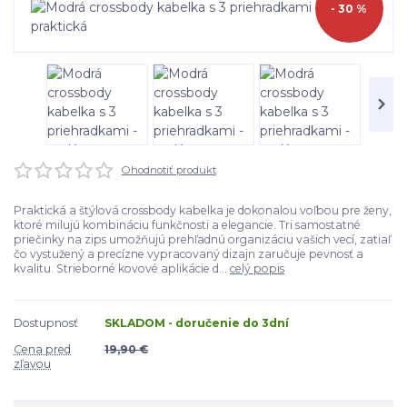
- 30 %
Ohodnotiť produkt
Praktická a štýlová crossbody kabelka je dokonalou voľbou pre ženy,
ktoré milujú kombináciu funkčnosti a elegancie. Tri samostatné
priečinky na zips umožňujú prehľadnú organizáciu vašich vecí, zatiaľ
čo vystužený a precízne vypracovaný dizajn zaručuje pevnosť a
kvalitu. Strieborné kovové aplikácie d...
celý popis
Dostupnosť
SKLADOM - doručenie do 3dní
Cena pred
19,90 €
zľavou