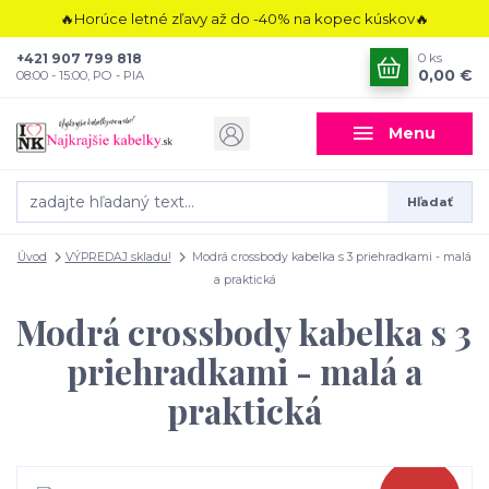
🔥Horúce letné zľavy až do -40% na kopec kúskov🔥
+421 907 799 818
0
ks
0,00 €
08:00 - 15:00, PO - PIA
Menu
Hľadať
Úvod
VÝPREDAJ skladu!
Modrá crossbody kabelka s 3 priehradkami - malá
a praktická
Modrá crossbody kabelka s 3
priehradkami - malá a
praktická