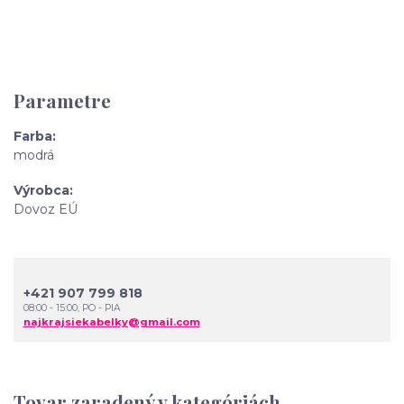
Parametre
Farba
modrá
Výrobca
Dovoz EÚ
+421 907 799 818
08:00 - 15:00, PO - PIA
najkrajsiekabelky@gmail.com
Tovar zaradený v kategóriách