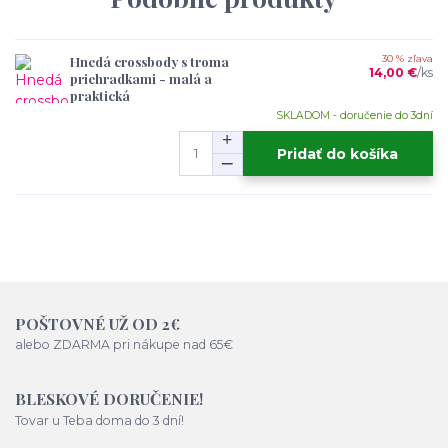
Hnedá crossbody s troma
30 % zľava
14,00 €
/
ks
priehradkami - malá a
praktická
SKLADOM - doručenie do 3dní
Pridať do košíka
POŠTOVNÉ UŽ OD 2€
alebo ZDARMA pri nákupe nad 65€
BLESKOVÉ DORUČENIE!
Tovar u Teba doma do 3 dní!