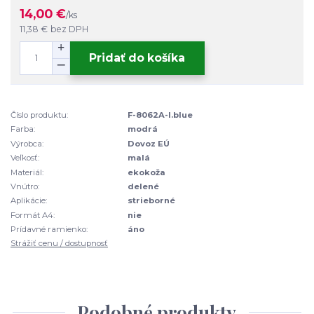
14,00 €
/
ks
11,38 €
bez DPH
Pridať do košíka
Číslo produktu:
F-8062A-l.blue
Farba:
modrá
Výrobca:
Dovoz EÚ
Veľkosť:
malá
Materiál:
ekokoža
Vnútro:
delené
Aplikácie:
strieborné
Formát A4:
nie
Prídavné ramienko:
áno
Strážiť cenu / dostupnosť
Podobné produkty