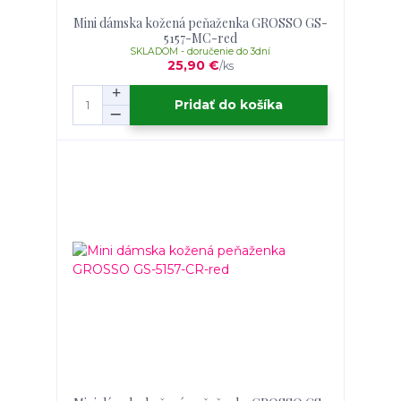
Mini dámska kožená peňaženka GROSSO GS-
5157-MC-red
SKLADOM - doručenie do 3dní
25,90 €
/
ks
Pridať do košíka