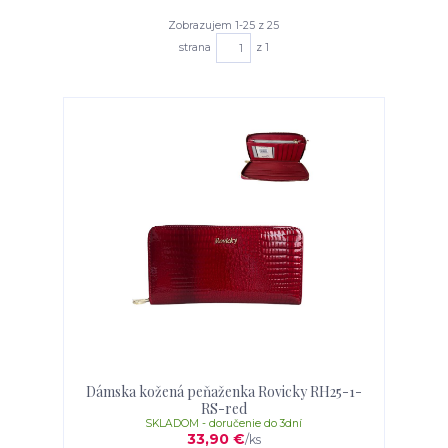
Zobrazujem 1-25 z 25
strana
z 1
Dámska kožená peňaženka Rovicky RH25-1-
RS-red
SKLADOM - doručenie do 3dní
33,90 €
/
ks