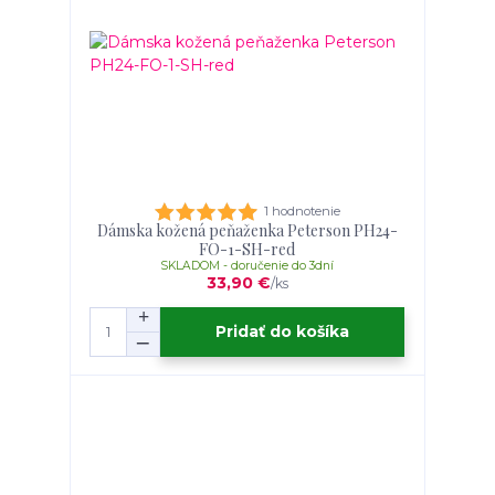
1 hodnotenie
Dámska kožená peňaženka Peterson PH24-
FO-1-SH-red
SKLADOM - doručenie do 3dní
33,90 €
/
ks
Pridať do košíka