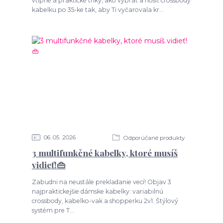
vtipné a praktické triky, ako vybrať a nosiť crossbody
kabelku po 35-ke tak, aby Ti vyčarovala kr...
06
05
2026
Odporúčané produkty
3 multifunkčné kabelky, ktoré musíš
vidieť!👜
Zabudni na neustále prekladanie vecí! Objav 3
najpraktickejšie dámske kabelky: variabilnú
crossbody, kabelko-vak a shopperku 2v1. Štýlový
systém pre T...