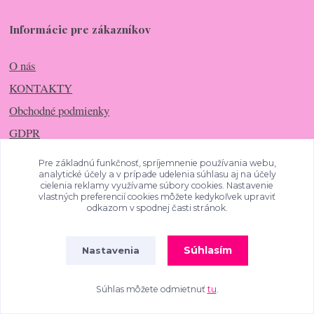
Informácie pre zákazníkov
O nás
KONTAKTY
Obchodné podmienky
GDPR
Pre základnú funkčnosť, spríjemnenie používania webu,
analytické účely a v prípade udelenia súhlasu aj na účely
Časté otázky
cielenia reklamy využívame súbory cookies. Nastavenie
vlastných preferencií cookies môžete kedykoľvek upraviť
odkazom v spodnej časti stránok.
Ako nakupovať?
Reklamácia / výmena tovaru
Súhlasím
Nastavenia
4.9
/
5
SKVĚLÉ
Starostlivosť o tovar
1008
Súhlas môžete odmietnuť
tu
.
hodnocení
PODÍVEJTE SE NA