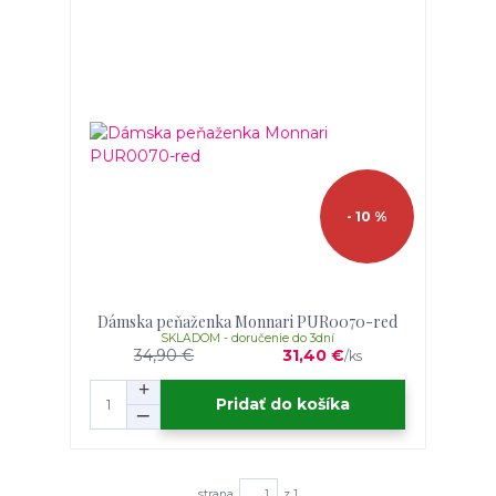
- 10 %
Dámska peňaženka Monnari PUR0070-red
SKLADOM - doručenie do 3dní
34,90 €
31,40 €
/
ks
Pridať do košíka
strana
z 1