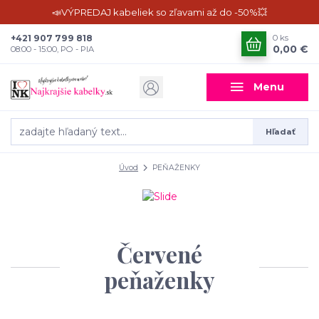
📣VÝPREDAJ kabeliek so zľavami až do -50%💥
+421 907 799 818
0
ks
0,00 €
08:00 - 15:00, PO - PIA
Menu
Hľadať
Úvod
PEŇAŽENKY
Červené
peňaženky