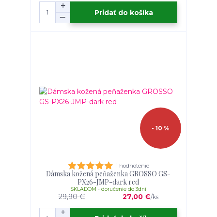
Pridať do košíka
- 10 %
1 hodnotenie
Dámska kožená peňaženka GROSSO GS-
PX26-JMP-dark red
SKLADOM - doručenie do 3dní
29,90 €
27,00 €
/
ks