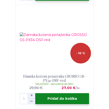
- 10 %
Dámska kožená peňaženka GROSSO GS-
PX34-DSF-red
SKLADOM - doručenie do 3dní
29,90 €
27,00 €
/
ks
Pridať do košíka