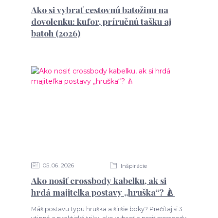
Ako si vybrať cestovnú batožinu na
dovolenku: kufor, príručnú tašku aj
batoh (2026)
05
06
2026
Inšpirácie
Ako nosiť crossbody kabelku, ak si
hrdá majiteľka postavy „hruška“? 🍐
Máš postavu typu hruška a širšie boky? Prečítaj si 3