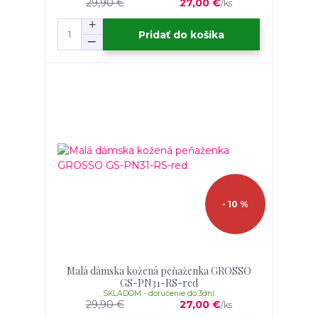
29,90 €
27,00 €
/
ks
Pridať do košíka
- 10 %
Malá dámska kožená peňaženka GROSSO
GS-PN31-RS-red
SKLADOM - doručenie do 3dní
29,90 €
27,00 €
/
ks