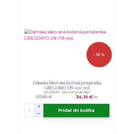
- 10 %
Dámska lakovaná kožená peňaženka
GREGORIO LN-119-red
SKLADOM - doručenie do 3dní
37,90 €
34,10 €
/
ks
Pridať do košíka