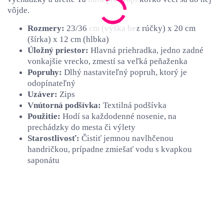
vôjde.
Rozmery:
23/36 cm (výška bez rúčky) x 20 cm
(šírka) x 12 cm (hĺbka)
Úložný priestor:
Hlavná priehradka, jedno zadné
vonkajšie vrecko, zmestí sa veľká peňaženka
Popruhy:
Dlhý nastaviteľný popruh, ktorý je
odopínateľný
Uzáver:
Zips
Vnútorná podšívka:
Textilná podšívka
Použitie:
Hodí sa každodenné nosenie, na
prechádzky do mesta či výlety
Starostlivosť:
Čistiť jemnou navlhčenou
handričkou, prípadne zmiešať vodu s kvapkou
saponátu