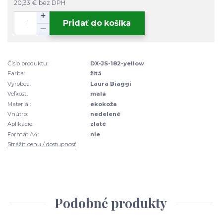
20,33 €
bez DPH
Pridať do košíka
Číslo produktu:
DX-JS-182-yellow
Farba:
žltá
Výrobca:
Laura Biaggi
Veľkosť:
malá
Materiál:
ekokoža
Vnútro:
nedelené
Aplikácie:
zlaté
Formát A4:
nie
Strážiť cenu / dostupnosť
Podobné produkty