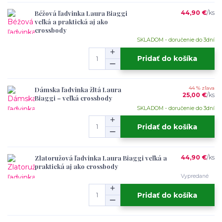
Béžová ľadvinka Laura Biaggi
44,90 €
/
ks
veľká a praktická aj ako
crossbody
SKLADOM - doručenie do 3dní
Pridať do košíka
Dámska ľadvinka žltá Laura
44 % zľava
25,00 €
/
ks
Biaggi – veľká crossbody
SKLADOM - doručenie do 3dní
Pridať do košíka
Zlatoružová ľadvinka Laura Biaggi veľká a
44,90 €
/
ks
praktická aj ako crossbody
Vypredané
Pridať do košíka