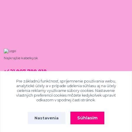
Najkrajšie kabelky.sk
+421 907 799 818
08:00 - 15:00, PO - PIA
Pre základnú funkčnosť, spríjemnenie používania webu,
analytické účely a v prípade udelenia súhlasu aj na účely
najkrajsiekabelky@gmail.com
cielenia reklamy využívame súbory cookies. Nastavenie
vlastných preferencií cookies môžete kedykoľvek upraviť
odkazom v spodnej časti stránok.
Súhlasím
Nastavenia
4.9
/
5
SKVĚLÉ