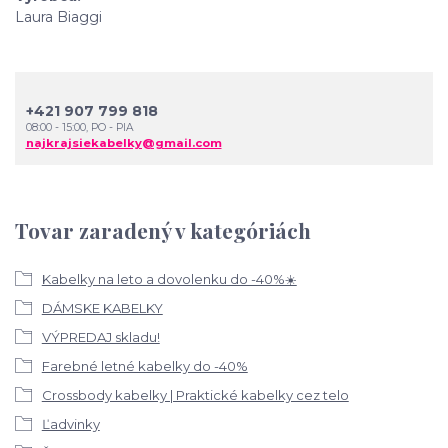
Laura Biaggi
+421 907 799 818
08:00 - 15:00, PO - PIA
najkrajsiekabelky@gmail.com
Tovar zaradený v kategóriách
Kabelky na leto a dovolenku do -40%☀️
DÁMSKE KABELKY
VÝPREDAJ skladu!
Farebné letné kabelky do -40%
Crossbody kabelky | Praktické kabelky cez telo
Ľadvinky