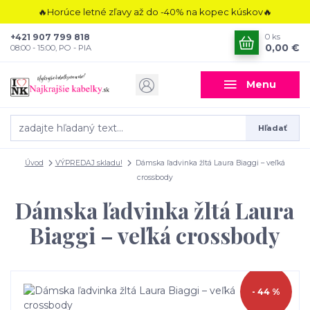
🔥Horúce letné zľavy až do -40% na kopec kúskov🔥
+421 907 799 818
0
ks
0,00 €
08:00 - 15:00, PO - PIA
Menu
Hľadať
Úvod
VÝPREDAJ skladu!
Dámska ľadvinka žltá Laura Biaggi – veľká
crossbody
Dámska ľadvinka žltá Laura
Biaggi – veľká crossbody
- 44 %