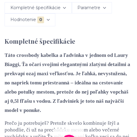
Kompletné špecifikácie
Parametre
Hodnotenie
0
Kompletné špecifikácie
Táto crossbody kabelka a ľadvinka v jednom od Laury
Biaggi, Ťa očarí svojimi elegantnými zlatými detailmi a
prekvapí ozaj maxi veľkosťou. Je ľahká, nevystužená,
no napriek tomu priestranná – ideálna na cestovanie
alebo potulky mestom, pretože do nej poľahky vopcháš
aj 0,5l fľašu s vodou. Z ľadviniek je toto náš najväčší
model v ponuke.
Prečo ju potrebuješ? Pretože skvelo kombinuje štýl a
pohodlie, či už na prechádzku mestom alebo večerné
vychádzky a určite Ťa milo prekvapí koľko veci sa do nej