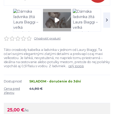
Ohodnotiť produkt
Táto crossbody kabelka a ľadvinka v jednom od Laury Biaggi, Ťa
očarí svojimi elegantnými zlatými detailmi a prekvapí ozaj maxi
veľkosťou. Je ľahká, nevystužená, no napriek tomu priestranná –
ideálna na cestovanie alebo potulky mestom, pretože do nej poľahky
vopcháš aj 0,5l fľašu s vodou. Z ľadviniek...
celý popis
Dostupnosť
SKLADOM - doručenie do 3dní
Cena pred
44,90 €
zľavou
25,00 €
/
ks