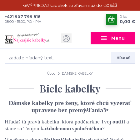
📣VÝPREDAJ kabeliek so zľavami až do -50%💥
+421 907 799 818
0
ks
0,00 €
08:00 - 15:00, PO - PIA
Menu
Hľadať
Úvod
DÁMSKE KABELKY
Biele kabelky
Dámske kabelky pre ženy, ktoré chcú vyzerať
upravene bez premýšľania✨
Hľadáš tú pravú kabelku, ktorá podčiarkne Tvoj
outfit
a
stane sa Tvojou k
aždodennou spoločníčkou
?
V našom e-shope
Najkrajšiekabelky.sk
nájdeš širokú