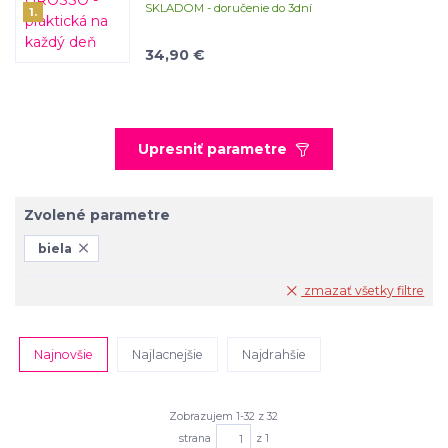
SKLADOM - doručenie do 3dní
1.
34,90 €
Upresniť parametre
Zvolené parametre
biela
zmazať všetky filtre
Najnovšie
Najlacnejšie
Najdrahšie
Zobrazujem 1-32 z 32
strana
z 1