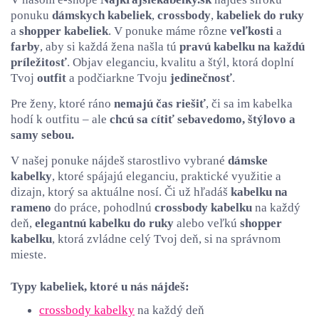
ponuku
dámskych kabeliek
,
crossbody
,
kabeliek do ruky
a
shopper kabeliek
. V ponuke máme rôzne
veľkosti
a
farby
, aby si každá žena našla tú
pravú kabelku na každú
príležitosť
. Objav eleganciu, kvalitu a štýl, ktorá doplní
Tvoj
outfit
a podčiarkne Tvoju
jedinečnosť
.
Pre ženy, ktoré ráno
nemajú čas riešiť
, či sa im kabelka
hodí k outfitu – ale
chcú sa cítiť sebavedomo, štýlovo a
samy sebou.
V našej ponuke nájdeš starostlivo vybrané
dámske
kabelky
, ktoré spájajú eleganciu, praktické využitie a
dizajn, ktorý sa aktuálne nosí. Či už hľadáš
kabelku na
rameno
do práce, pohodlnú
crossbody kabelku
na každý
deň,
elegantnú kabelku do ruky
alebo veľkú
shopper
kabelku
, ktorá zvládne celý Tvoj deň, si na správnom
mieste.
Typy kabeliek, ktoré u nás nájdeš:
crossbody kabelky
na každý deň