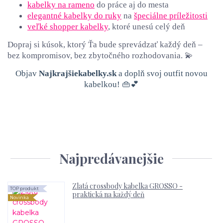
kabelky na rameno
do práce aj do mesta
elegantné kabelky do ruky
na
špeciálne príležitosti
veľké shopper kabelky
, ktoré unesú celý deň
Dopraj si kúsok, ktorý Ťa bude sprevádzať každý deň –
bez kompromisov, bez zbytočného rozhodovania. 💫
Objav
Najkrajšiekabelky.sk
a doplň svoj outfit novou
kabelkou! 👜💕
Najpredávanejšie
Zlatá crossbody kabelka GROSSO -
TOP produkt
praktická na každý deň
Novinka