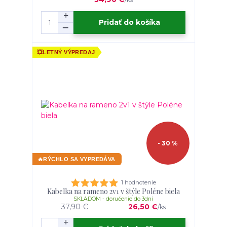
Pridať do košíka
💥
LETNÝ VÝPREDAJ
- 30 %
🔥
RÝCHLO SA VYPREDÁVA
1 hodnotenie
Kabelka na rameno 2v1 v štýle Poléne biela
SKLADOM - doručenie do 3dní
37,90 €
26,50 €
/
ks