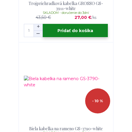
Trojpriehradková kabelka GROSSO GS-
3911-white
SKLADOM - doručenie do 3dní
43,50 €
27,00 €
/
ks
Pridať do košíka
- 10 %
Biela kabelka na rameno GS-3790-white