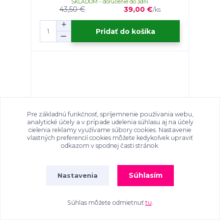
SKLADOM - doručenie do 3dní
43,50 €
39,00 €
/
ks
Pridať do košíka
Pre základnú funkčnosť, spríjemnenie používania webu,
analytické účely a v prípade udelenia súhlasu aj na účely
cielenia reklamy využívame súbory cookies. Nastavenie
vlastných preferencií cookies môžete kedykoľvek upraviť
odkazom v spodnej časti stránok.
- 45 %
Súhlasím
Nastavenia
4.9
/
5
SKVĚLÉ
Kabelka na rameno/crossbody GROSSO GS-
1009
JPS022-white
Súhlas môžete odmietnuť
tu
.
hodnocení
SKLADOM - doručenie do 3dní
PODÍVEJTE SE NA
43,50 €
24,00 €
/
ks