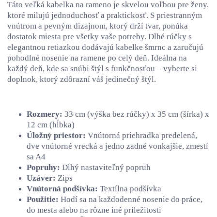
Táto veľká kabelka na rameno je skvelou voľbou pre ženy,
ktoré milujú jednoduchosť a praktickosť. S priestranným
vnútrom a pevným dizajnom, ktorý drží tvar, ponúka
dostatok miesta pre všetky vaše potreby. Dlhé rúčky s
elegantnou retiazkou dodávajú kabelke šmrnc a zaručujú
pohodlné nosenie na ramene po celý deň. Ideálna na
každý deň, kde sa snúbi štýl s funkčnosťou – vyberte si
doplnok, ktorý zdôrazní váš jedinečný štýl.
Rozmery:
33 cm (výška bez rúčky) x 35 cm (šírka) x
12 cm (hĺbka)
Úložný priestor:
Vnútorná priehradka predelená,
dve vnútorné vrecká a jedno zadné vonkajšie, zmestí
sa A4
Popruhy:
Dlhý nastaviteľný popruh
Uzáver:
Zips
Vnútorná podšívka:
Textílna podšívka
Použitie:
Hodí sa na každodenné nosenie do práce,
do mesta alebo na rôzne iné príležitosti