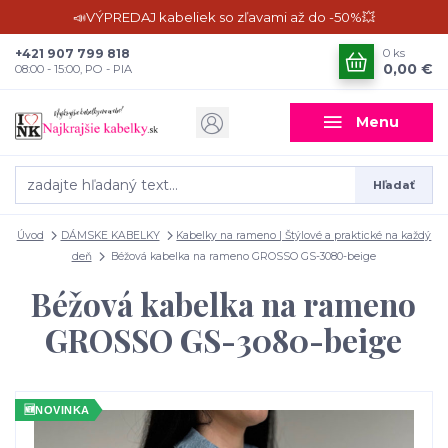
📣VÝPREDAJ kabeliek so zľavami až do -50%💥
+421 907 799 818
0
ks
0,00 €
08:00 - 15:00, PO - PIA
Menu
Hľadať
Úvod
DÁMSKE KABELKY
Kabelky na rameno | Štýlové a praktické na každý
deň
Béžová kabelka na rameno GROSSO GS-3080-beige
Béžová kabelka na rameno
GROSSO GS-3080-beige
🆕
NOVINKA