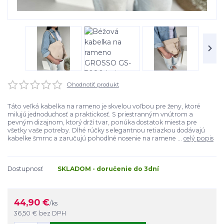
Ohodnotiť produkt
Táto veľká kabelka na rameno je skvelou voľbou pre ženy, ktoré
milujú jednoduchosť a praktickosť. S priestranným vnútrom a
pevným dizajnom, ktorý drží tvar, ponúka dostatok miesta pre
všetky vaše potreby. Dlhé rúčky s elegantnou retiazkou dodávajú
kabelke šmrnc a zaručujú pohodlné nosenie na ramene ...
celý popis
Dostupnosť
SKLADOM - doručenie do 3dní
44,90 €
/
ks
36,50 €
bez DPH