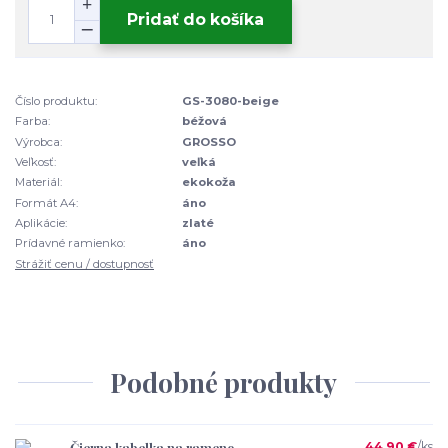
Pridať do košíka
Číslo produktu:
GS-3080-beige
Farba:
béžová
Výrobca:
GROSSO
Veľkosť:
veľká
Materiál:
ekokoža
Formát A4:
áno
Aplikácie:
zlaté
Prídavné ramienko:
áno
Strážiť cenu / dostupnosť
Podobné produkty
Čierna kabelka na rameno
44,90 €
/
ks