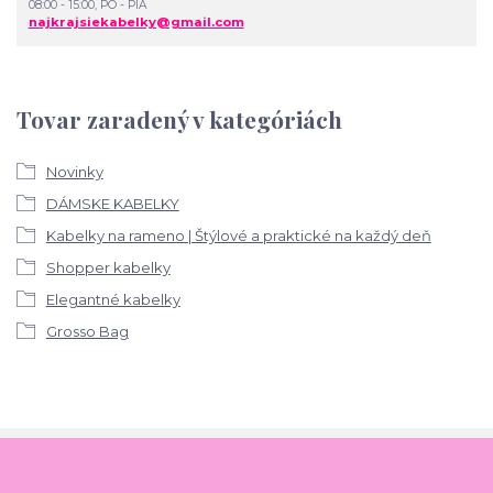
08:00 - 15:00, PO - PIA
najkrajsiekabelky@gmail.com
Tovar zaradený v kategóriách
Novinky
DÁMSKE KABELKY
Kabelky na rameno | Štýlové a praktické na každý deň
Shopper kabelky
Elegantné kabelky
Grosso Bag