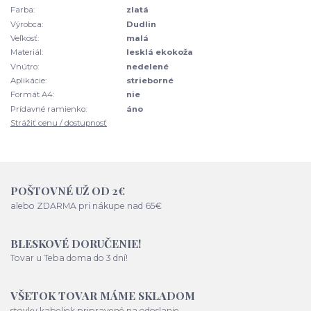
Farba:
zlatá
Výrobca:
Dudlin
Veľkosť:
malá
Materiál:
lesklá ekokoža
Vnútro:
nedelené
Aplikácie:
strieborné
Formát A4:
nie
Prídavné ramienko:
áno
Strážiť cenu / dostupnosť
POŠTOVNÉ UŽ OD 2€
alebo ZDARMA pri nákupe nad 65€
BLESKOVÉ DORUČENIE!
Tovar u Teba doma do 3 dní!
VŠETOK TOVAR MÁME SKLADOM
stovky kabeliek pripravené na odoslanie