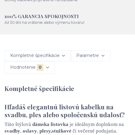
100% GARANCIA SPOKOJNOSTI
Až 30 dní na vrátenie alebo výmenu tovaru!
Kompletné špecifikácie
Parametre
Hodnotenie
0
Kompletné špecifikácie
Hľadáš elegantnú listovú kabelku na
svadbu, ples alebo spoločenskú udalosť?
Táto štýlová
dámska listovka
je ideálnym doplnkom na
svadby
,
oslavy
,
plesy,
stužkové
či večerné podujatia.