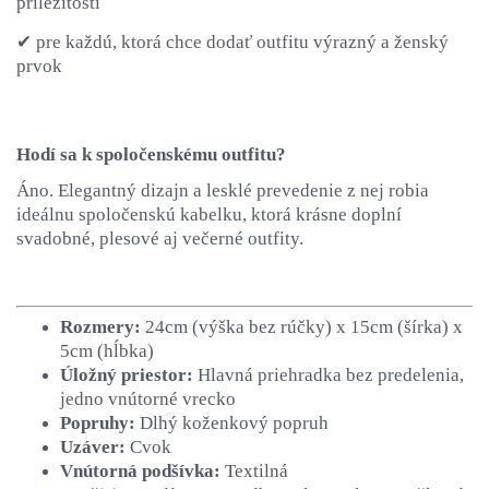
príležitosti
✔ pre každú, ktorá chce dodať outfitu výrazný a ženský
prvok
Hodí sa k spoločenskému outfitu?
Áno. Elegantný dizajn a lesklé prevedenie z nej robia
ideálnu spoločenskú kabelku, ktorá krásne doplní
svadobné, plesové aj večerné outfity.
Rozmery:
24cm (výška bez rúčky) x 15cm (šírka) x
5cm (hĺbka)
Úložný priestor:
Hlavná priehradka bez predelenia,
jedno vnútorné vrecko
Popruhy:
Dlhý koženkový popruh
Uzáver:
Cvok
Vnútorná podšívka:
Textilná