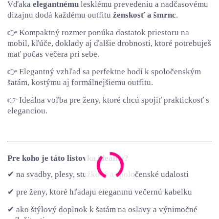
Vďaka
elegantnému
lesklému prevedeniu a nadčasovému
dizajnu dodá každému outfitu
ženskosť a šmrnc
.
👉 Kompaktný rozmer ponúka dostatok priestoru na
mobil, kľúče, doklady aj ďalšie drobnosti, ktoré potrebuješ
mať počas večera pri sebe.
👉 Elegantný vzhľad sa perfektne hodí k spoločenským
šatám, kostýmu aj formálnejšiemu outfitu.
👉 Ideálna voľba pre ženy, ktoré chcú spojiť praktickosť s
eleganciou.
Pre koho je táto listovka ideálna?
✔ na svadby, plesy, stužkové a spoločenské udalosti
✔ pre ženy, ktoré hľadajú elegantnú večernú kabelku
✔ ako štýlový doplnok k šatám na oslavy a výnimočné