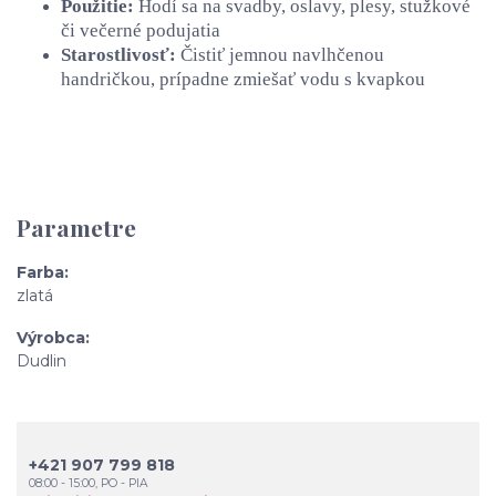
Použitie:
Hodí sa na svadby, oslavy, plesy, stužkové
či večerné podujatia
Starostlivosť:
Čistiť jemnou navlhčenou
handričkou, prípadne zmiešať vodu s kvapkou
Parametre
Farba
zlatá
Výrobca
Dudlin
+421 907 799 818
08:00 - 15:00, PO - PIA