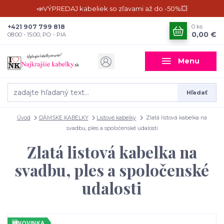
📣VÝPREDAJ kabeliek so zľavami až do -50%💥
+421 907 799 818
0
ks
0,00 €
08:00 - 15:00, PO - PIA
Menu
Hľadať
Úvod
DÁMSKE KABELKY
Listové kabelky
Zlatá listová kabelka na
svadbu, ples a spoločenské udalosti
Zlatá listová kabelka na
svadbu, ples a spoločenské
udalosti
🆕
NOVINKA