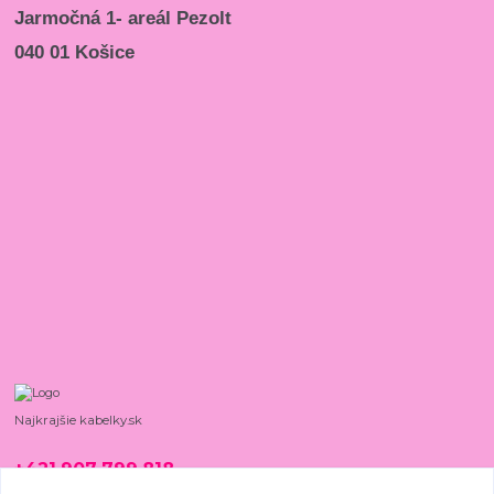
Jarmočná 1- areál Pezolt
040 01 Košice
Najkrajšie kabelky.sk
+421 907 799 818
08:00 - 15:00, PO - PIA