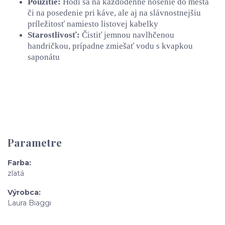
Použitie:
Hodí sa na každodenné nosenie do mesta
či na posedenie pri káve, ale aj na slávnostnejšiu
príležitosť namiesto listovej kabelky
Starostlivosť:
Čistiť jemnou navlhčenou
handričkou, prípadne zmiešať vodu s kvapkou
saponátu
Parametre
Farba
zlatá
Výrobca
Laura Biaggi