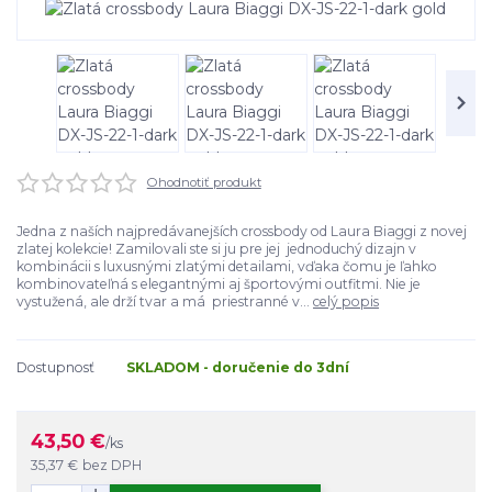
Ohodnotiť produkt
Jedna z naších najpredávanejších crossbody od Laura Biaggi z novej
zlatej kolekcie! Zamilovali ste si ju pre jej jednoduchý dizajn v
kombinácii s luxusnými zlatými detailami, vďaka čomu je ľahko
kombinovateľná s elegantnými aj športovými outfitmi. Nie je
vystužená, ale drží tvar a má priestranné v...
celý popis
Dostupnosť
SKLADOM - doručenie do 3dní
43,50 €
/
ks
35,37 €
bez DPH