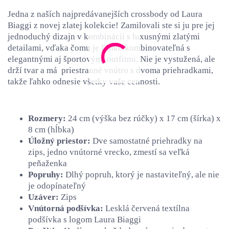
Jedna z naších najpredávanejších crossbody od Laura
Biaggi z novej zlatej kolekcie! Zamilovali ste si ju pre jej
jednoduchý dizajn v kombinácii s luxusnými zlatými
detailami, vďaka čomu je ľahko kombinovateľná s
elegantnými aj športovými outfitmi. Nie je vystužená, ale
drží tvar a má priestranné vnútro s dvoma priehradkami,
takže ľahko odnesie všetky vaše cennosti.
Rozmery:
24 cm (výška bez rúčky) x 17 cm (šírka) x
8 cm (hĺbka)
Úložný priestor:
Dve samostatné priehradky na
zips, jedno vnútorné vrecko, zmestí sa veľká
peňaženka
Popruhy:
Dlhý popruh, ktorý je nastaviteľný, ale nie
je odopínateľný
Uzáver:
Zips
Vnútorná podšívka:
Lesklá červená textílna
podšívka s logom Laura Biaggi