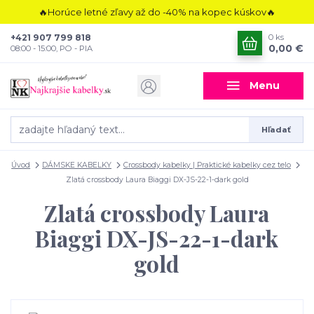
🔥Horúce letné zľavy až do -40% na kopec kúskov🔥
+421 907 799 818
0
ks
0,00 €
08:00 - 15:00, PO - PIA
Menu
Hľadať
Úvod
DÁMSKE KABELKY
Crossbody kabelky | Praktické kabelky cez telo
Zlatá crossbody Laura Biaggi DX-JS-22-1-dark gold
Zlatá crossbody Laura
Biaggi DX-JS-22-1-dark
gold