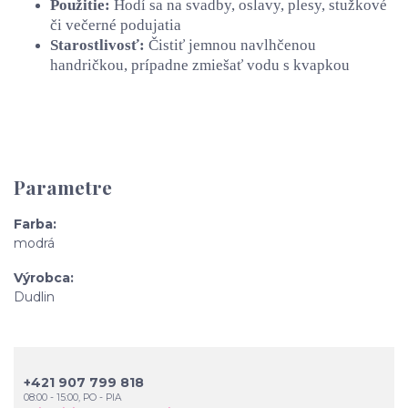
Použitie:
Hodí sa na svadby, oslavy, plesy, stužkové
či večerné podujatia
Starostlivosť:
Čistiť jemnou navlhčenou
handričkou, prípadne zmiešať vodu s kvapkou
Parametre
Farba
modrá
Výrobca
Dudlin
+421 907 799 818
08:00 - 15:00, PO - PIA