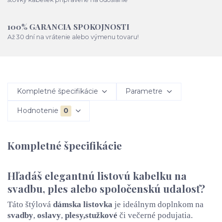
100% GARANCIA SPOKOJNOSTI
Až 30 dní na vrátenie alebo výmenu tovaru!
Kompletné špecifikácie
Parametre
Hodnotenie
0
Kompletné špecifikácie
Hľadáš elegantnú listovú kabelku na
svadbu, ples alebo spoločenskú udalosť?
Táto štýlová
dámska listovka
je ideálnym doplnkom na
svadby
,
oslavy
,
plesy,
stužkové
či večerné podujatia.