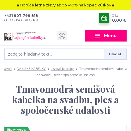
🔥Horúce letné zľavy až do -40% na kopec kúskov🔥
+421 907 799 818
0
ks
0,00 €
08:00 - 15:00, PO - PIA
Menu
Hľadať
Úvod
DÁMSKE KABELKY
Listové kabelky
Tmavomodrá semišová kabelka
na svadbu, ples a spoločenské udalosti
Tmavomodrá semišová
kabelka na svadbu, ples a
spoločenské udalosti
🆕
NOVINKA