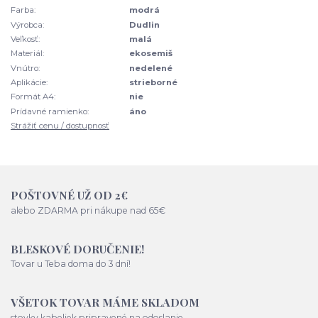
Farba:
modrá
Výrobca:
Dudlin
Veľkosť:
malá
Materiál:
ekosemiš
Vnútro:
nedelené
Aplikácie:
strieborné
Formát A4:
nie
Prídavné ramienko:
áno
Strážiť cenu / dostupnosť
POŠTOVNÉ UŽ OD 2€
alebo ZDARMA pri nákupe nad 65€
BLESKOVÉ DORUČENIE!
Tovar u Teba doma do 3 dní!
VŠETOK TOVAR MÁME SKLADOM
stovky kabeliek pripravené na odoslanie