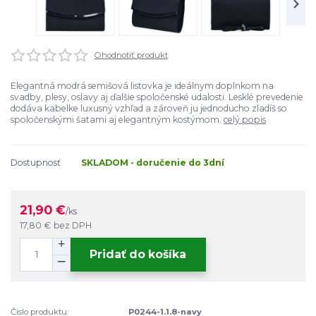
Ohodnotiť produkt
Elegantná modrá semišová listovka je ideálnym doplnkom na
svadby, plesy, oslavy aj ďalšie spoločenské udalosti. Lesklé prevedenie
dodáva kabelke luxusný vzhľad a zároveň ju jednoducho zladíš so
spoločenskými šatami aj elegantným kostýmom.
celý popis
Dostupnosť
SKLADOM - doručenie do 3dní
21,90 €
/
ks
17,80 €
bez DPH
Pridať do košíka
Číslo produktu:
P0244-1.1.8-navy