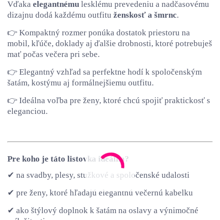
Vďaka
elegantnému
lesklému prevedeniu a nadčasovému
dizajnu dodá každému outfitu
ženskosť a šmrnc
.
👉 Kompaktný rozmer ponúka dostatok priestoru na
mobil, kľúče, doklady aj ďalšie drobnosti, ktoré potrebuješ
mať počas večera pri sebe.
👉 Elegantný vzhľad sa perfektne hodí k spoločenským
šatám, kostýmu aj formálnejšiemu outfitu.
👉 Ideálna voľba pre ženy, ktoré chcú spojiť praktickosť s
eleganciou.
Pre koho je táto listovka ideálna?
✔ na svadby, plesy, stužkové a spoločenské udalosti
✔ pre ženy, ktoré hľadajú elegantnú večernú kabelku
✔ ako štýlový doplnok k šatám na oslavy a výnimočné