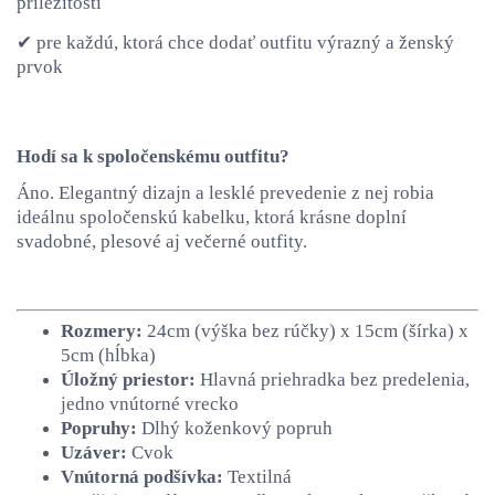
príležitosti
✔ pre každú, ktorá chce dodať outfitu výrazný a ženský
prvok
Hodí sa k spoločenskému outfitu?
Áno. Elegantný dizajn a lesklé prevedenie z nej robia
ideálnu spoločenskú kabelku, ktorá krásne doplní
svadobné, plesové aj večerné outfity.
Rozmery:
24cm (výška bez rúčky) x 15cm (šírka) x
5cm (hĺbka)
Úložný priestor:
Hlavná priehradka bez predelenia,
jedno vnútorné vrecko
Popruhy:
Dlhý koženkový popruh
Uzáver:
Cvok
Vnútorná podšívka:
Textilná