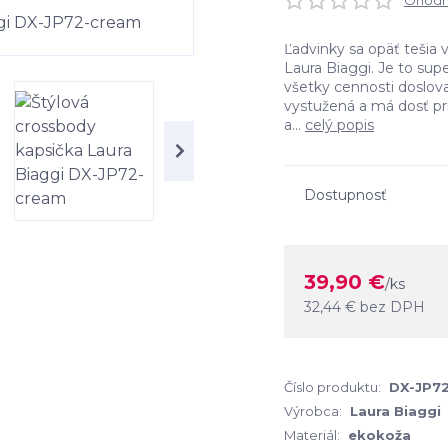
Ohodno
Ľadvinky sa opäť tešia
Laura Biaggi. Je to sup
všetky cennosti doslova
vystužená a má dosť pri
a...
celý popis
Dostupnosť
39,90 €
/
ks
32,44 €
bez DPH
Číslo produktu:
DX-JP7
Výrobca:
Laura Biaggi
Materiál:
ekokoža