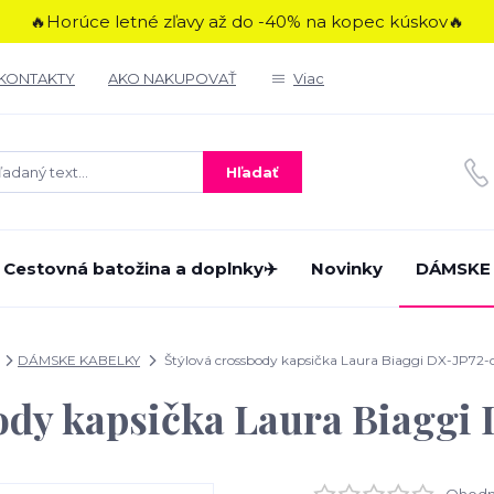
🔥Horúce letné zľavy až do -40% na kopec kúskov🔥
KONTAKTY
AKO NAKUPOVAŤ
Viac
Hľadať
Cestovná batožina a doplnky✈️
Novinky
DÁMSKE
DÁMSKE KABELKY
Štýlová crossbody kapsička Laura Biaggi DX-JP72
body kapsička Laura Biaggi