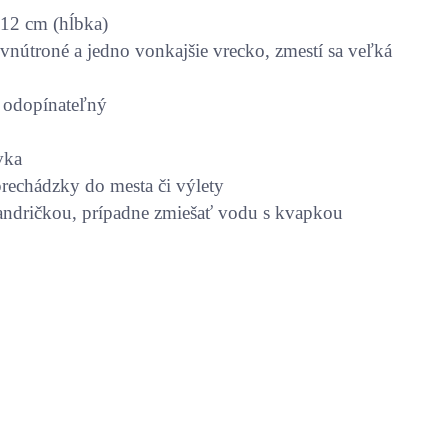
 12 cm (hĺbka)
vnútroné a jedno vonkajšie vrecko, zmestí sa veľká
e odopínateľný
ívka
rechádzky do mesta či výlety
andričkou, prípadne zmiešať vodu s kvapkou