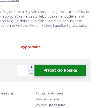
tiť produkt
 veľkej obľube a my vám predstavujeme túto krásku od
er spoločníčka na cesty, lebo vďaka nej budete mať
 na tele. Je dobre a kvalitne vypracovaná, mierne
estranné vnútro. Ako pri každej kabelke tejto značky,
Vypredané
Pridať do košíka
2-cream
Farba:
krémová
Veľkosť:
malá
Vnútro:
nedelené