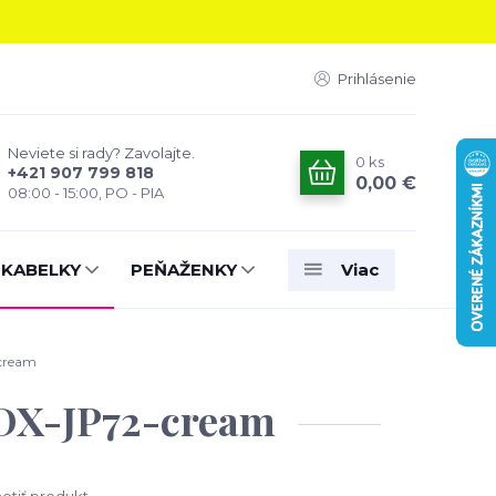
Prihlásenie
Neviete si rady? Zavolajte.
0
ks
+421 907 799 818
0,00 €
08:00 - 15:00, PO - PIA
 KABELKY
PEŇAŽENKY
Viac
-cream
 DX-JP72-cream