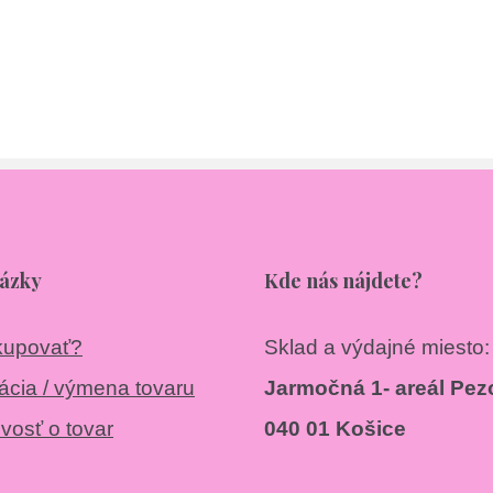
tázky
Kde nás nájdete?
kupovať?
Sklad a výdajné miesto:
cia / výmena tovaru
Jarmočná 1- areál Pezo
ivosť o tovar
040 01 Košice