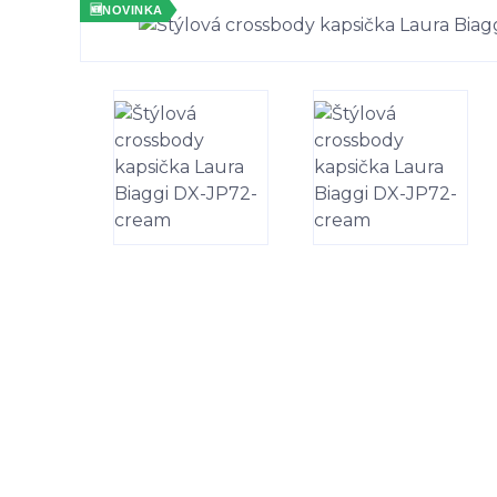
🆕
NOVINKA