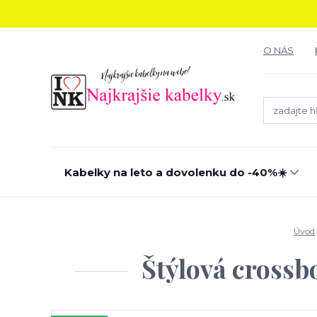
O NÁS
Kabelky na leto a dovolenku do -40%☀️
Úvod
Štýlová cross