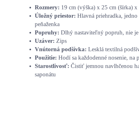
Rozmery:
19 cm (výška) x 25 cm (šírka) x
Úložný priestor:
Hlavná priehradka, jedno 
peňaženka
Popruhy:
Dlhý nastaviteľný popruh, nie j
Uzáver:
Zips
Vnútorná podšívka:
Lesklá textilná podš
Použitie:
Hodí sa každodenné nosenie, na p
Starostlivosť:
Čistiť jemnou navlhčenou h
saponátu