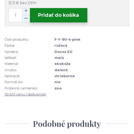
12,11 €
bez DPH
Pridať do košíka
Číslo produktu:
F-Y-90-4-pink
Farba:
ružová
Výrobca:
Dovoz EÚ
Veľkosť:
malá
Materiál:
ekokoža
Vnútro:
delené
Aplikácie:
strieborné
Formát A4:
nie
Prídavné ramienko:
áno
Strážiť cenu / dostupnosť
Podobné produkty