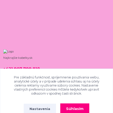
Najkrajšie kabelky.sk
+421 907 799 818
08:00 - 15:00, PO - PIA
Pre základnú funkčnosť, spríjemnenie používania webu,
analytické účely a v prípade udelenia súhlasu aj na účely
najkrajsiekabelky@gmail.com
cielenia reklamy využívame súbory cookies. Nastavenie
vlastných preferencií cookies môžete kedykoľvek upraviť
odkazom v spodnej časti stránok.
Súhlasím
Nastavenia
4.9
/
5
SKVĚLÉ