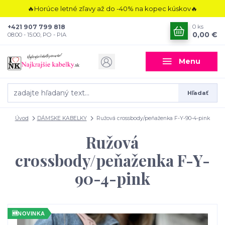
🔥Horúce letné zľavy až do -40% na kopec kúskov🔥
+421 907 799 818
0
ks
0,00 €
08:00 - 15:00, PO - PIA
Menu
Hľadať
Úvod
DÁMSKE KABELKY
Ružová crossbody/peňaženka F-Y-90-4-pink
Ružová
crossbody/peňaženka F-Y-
90-4-pink
🆕
NOVINKA