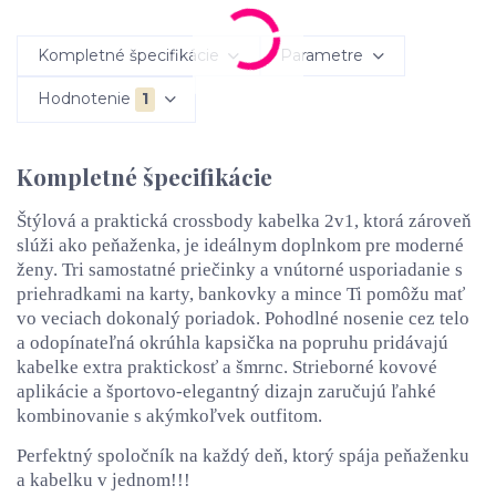
Kompletné špecifikácie
Parametre
Hodnotenie
1
Kompletné špecifikácie
Štýlová a praktická crossbody kabelka 2v1, ktorá zároveň
slúži ako peňaženka, je ideálnym doplnkom pre moderné
ženy. Tri samostatné priečinky a vnútorné usporiadanie s
priehradkami na karty, bankovky a mince Ti pomôžu mať
vo veciach dokonalý poriadok. Pohodlné nosenie cez telo
a odopínateľná okrúhla kapsička na popruhu pridávajú
kabelke extra praktickosť a šmrnc. Strieborné kovové
aplikácie a športovo-elegantný dizajn zaručujú ľahké
kombinovanie s akýmkoľvek outfitom.
Perfektný spoločník na každý deň, ktorý spája peňaženku
a kabelku v jednom!!!