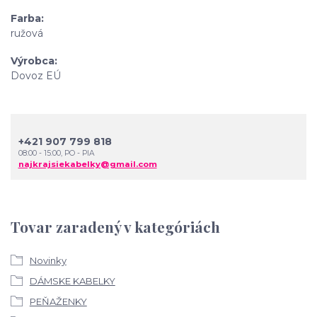
Farba
ružová
Výrobca
Dovoz EÚ
+421 907 799 818
08:00 - 15:00, PO - PIA
najkrajsiekabelky@gmail.com
Tovar zaradený v kategóriách
Novinky
DÁMSKE KABELKY
PEŇAŽENKY