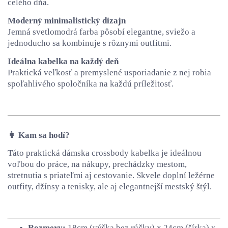
celého dňa.
Moderný minimalistický dizajn
Jemná svetlomodrá farba pôsobí elegantne, sviežo a
jednoducho sa kombinuje s rôznymi outfitmi.
Ideálna kabelka na každý deň
Praktická veľkosť a premyslené usporiadanie z nej robia
spoľahlivého spoločníka na každú príležitosť.
👩 Kam sa hodí?
Táto praktická dámska crossbody kabelka je ideálnou
voľbou do práce, na nákupy, prechádzky mestom,
stretnutia s priateľmi aj cestovanie. Skvele doplní ležérne
outfity, džínsy a tenisky, ale aj elegantnejší mestský štýl.
Rozmery:
18cm (výška bez rúčky) x 24cm (šírka) x