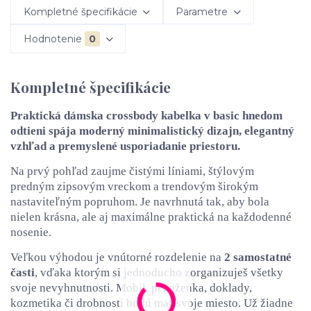
Kompletné špecifikácie
Parametre
Hodnotenie
0
Kompletné špecifikácie
Praktická dámska crossbody kabelka v basic hnedom
odtieni spája moderný minimalistický dizajn, elegantný
vzhľad a premyslené usporiadanie priestoru.
Na prvý pohľad zaujme čistými líniami, štýlovým
predným zipsovým vreckom a trendovým širokým
nastaviteľným popruhom. Je navrhnutá tak, aby bola
nielen krásna, ale aj maximálne praktická na každodenné
nosenie.
Veľkou výhodou je vnútorné rozdelenie na
2 samostatné
časti
, vďaka ktorým si jednoducho zorganizuješ všetky
svoje nevyhnutnosti. Mobil, peňaženka, doklady,
kozmetika či drobnosti budú mať svoje miesto. Už žiadne