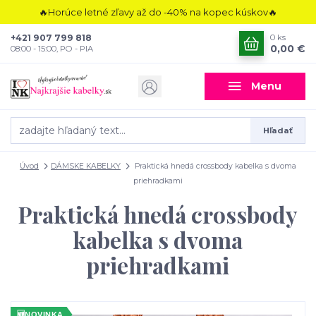
🔥Horúce letné zľavy až do -40% na kopec kúskov🔥
+421 907 799 818
0
ks
0,00 €
08:00 - 15:00, PO - PIA
Menu
Hľadať
Úvod
DÁMSKE KABELKY
Praktická hnedá crossbody kabelka s dvoma
priehradkami
Praktická hnedá crossbody
kabelka s dvoma
priehradkami
🆕
NOVINKA