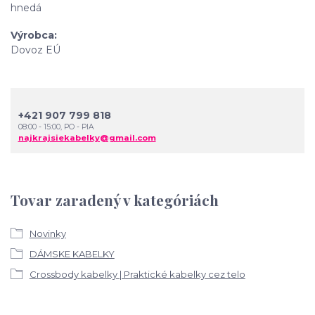
hnedá
Výrobca
Dovoz EÚ
+421 907 799 818
08:00 - 15:00, PO - PIA
najkrajsiekabelky@gmail.com
Tovar zaradený v kategóriách
Novinky
DÁMSKE KABELKY
Crossbody kabelky | Praktické kabelky cez telo