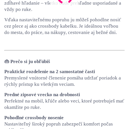
zdĺhavé hľadanie – všetko bude prehľadne usporiadané a
vždy po ruke.
Vďaka nastaviteľnému popruhu ju môžeš pohodlne nosiť
cez plece aj ako crossbody kabelku. Je ideálnou voľbou
do mesta, do práce, na nákupy, cestovanie aj bežné dni.
👜 Prečo si ju obľúbiš
Praktické rozdelenie na 2 samostatné časti
Premyslené vnútorné členenie pomáha udržať poriadok a
rýchly prístup ku všetkým veciam.
Predné zipsové vrecko na drobnosti
Perfektné na mobil, kľúče alebo veci, ktoré potrebuješ mať
okamžite po ruke.
Pohodlné crossbody nosenie
Nastaviteľný široký popruh zabezpečí komfort počas