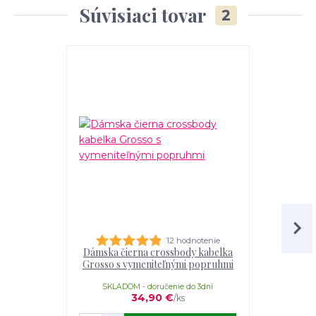
Súvisiaci tovar
2
12 hodnotenie
Dámska čierna crossbody kabelka
Čierna k
Grosso s vymeniteľnými popruhmi
Grosso – v
SKLADOM - doručenie do 3dní
SKLADOM
34,90 €
/
ks