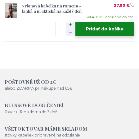
Nylonová kabelka na rameno –
27,90 €
/
ks
ľahká a praktická na každý deň
SKLADOM - doručenie do 3dní
Pridať do košíka
POŠTOVNÉ UŽ OD 2€
alebo ZDARMA pri nákupe nad 65€
BLESKOVÉ DORUČENIE!
Tovar u Teba doma do 3 dní!
VŠETOK TOVAR MÁME SKLADOM
stovky kabeliek pripravené na odoslanie