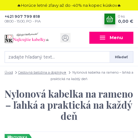
🔥Horúce letné zľavy až do -40% na kopec kúskov🔥
+421 907 799 818
0
ks
0,00 €
08:00 - 15:00, PO - PIA
Menu
Hľadať
Úvod
Cestovná batožina a doplnky✈️
Nylonová kabelka na rameno – ľahká a
praktická na každý deň
Nylonová kabelka na rameno
– ľahká a praktická na každý
deň
🆕
NOVINKA