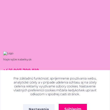
Najkrajšie kabelky.sk
+421 907 799 818
08:00 - 15:00, PO - PIA
Pre základnú funkčnosť, spríjemnenie používania webu,
analytické účely a v prípade udelenia súhlasu aj na účely
najkrajsiekabelky@gmail.com
cielenia reklamy využívame súbory cookies. Nastavenie
vlastných preferencií cookies môžete kedykoľvek upraviť
odkazom v spodnej časti stránok.
Súhlasím
Nastavenia
SKVĚLÉ