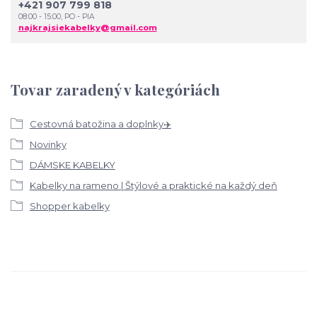
+421 907 799 818
08:00 - 15:00, PO - PIA
najkrajsiekabelky@gmail.com
Tovar zaradený v kategóriách
Cestovná batožina a doplnky✈️
Novinky
DÁMSKE KABELKY
Kabelky na rameno | Štýlové a praktické na každý deň
Shopper kabelky