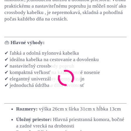
praktickému a nastaviteľnému popruhu ju môžeš nosiť ako
crossbody kabelku , je nepremokavá, skladná a pohodlná
počas každého dňa na cestách.
👜
Hlavné výhody:
✔ ľahká a odolná nylonová kabelka
✔ ideálna kabelka na cestovanie a dovolenku
✔ nastaviteľný crossbody popruh
✔ kompaktná veľkosť na každodenné nosenie
✔ elegantný univerzálny čierny dizajn
✔ jednoduchá údržba a dlhá životnosť
Rozmery:
výška 26cm x šírka 31cm x hĺbka 13cm
Úložný priestor:
Hlavná priestranná komora, bočné
a zadné vrecká na drobnosti