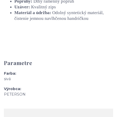
Popruhy:
Dlhý ramenný popruh
Uzáver:
Kvalitný zips
Materiál a údržba:
Odolný syntetický materiál,
čistenie jemnou navlhčenou handričkou
Parametre
Farba
sivá
Výrobca
PETERSON