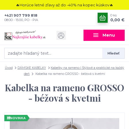
🔥Horúce letné zľavy až do -40% na kopec kúskov🔥
+421 907 799 818
0
ks
0,00 €
08:00 - 15:00, PO - PIA
Menu
Hľadať
Úvod
DÁMSKE KABELKY
Kabelky na rameno | Štýlové a praktické na každý
deň
Kabelka na rameno GROSSO - béžová s kvetmi
Kabelka na rameno GROSSO
- béžová s kvetmi
🆕
NOVINKA