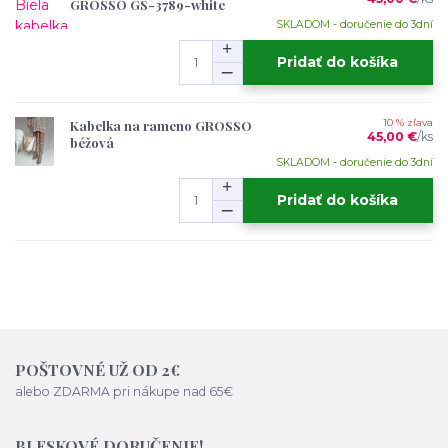
GROSSO GS-3789-white
SKLADOM - doručenie do 3dní
Pridať do košíka
Kabelka na rameno GROSSO
10 % zľava
45,00 €
/
ks
béžová
SKLADOM - doručenie do 3dní
Pridať do košíka
POŠTOVNÉ UŽ OD 2€
alebo ZDARMA pri nákupe nad 65€
BLESKOVÉ DORUČENIE!