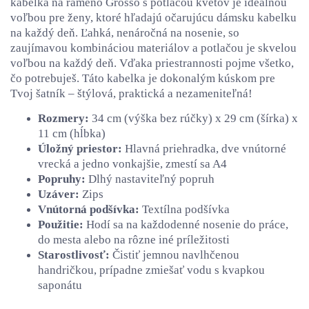
kabelka na rameno Grosso s potlačou kvetov je ideálnou
voľbou pre ženy, ktoré hľadajú očarujúcu dámsku kabelku
na každý deň. Ľahká, nenáročná na nosenie, so
zaujímavou kombináciou materiálov a potlačou je skvelou
voľbou na každý deň. Vďaka priestrannosti pojme všetko,
čo potrebuješ. Táto kabelka je dokonalým kúskom pre
Tvoj šatník – štýlová, praktická a nezameniteľná!
Rozmery:
34 cm (výška bez rúčky) x 29 cm (šírka) x
11 cm (hĺbka)
Úložný priestor:
Hlavná priehradka, dve vnútorné
vrecká a jedno vonkajšie, zmestí sa A4
Popruhy:
Dlhý nastaviteľný popruh
Uzáver:
Zips
Vnútorná podšívka:
Textílna podšívka
Použitie:
Hodí sa na každodenné nosenie do práce,
do mesta alebo na rôzne iné príležitosti
Starostlivosť:
Čistiť jemnou navlhčenou
handričkou, prípadne zmiešať vodu s kvapkou
saponátu