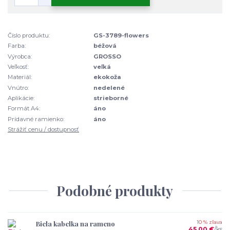
Číslo produktu:
GS-3789-flowers
Farba:
béžová
Výrobca:
GROSSO
Veľkosť:
veľká
Materiál:
ekokoža
Vnútro:
nedelené
Aplikácie:
strieborné
Formát A4:
áno
Prídavné ramienko:
áno
Strážiť cenu / dostupnosť
Podobné produkty
Biela kabelka na rameno
10 % zľava
45,00 €
/
ks