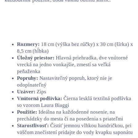
Rozmery:
18 cm (výška bez rúčky) x 30 cm (šírka) x
8,5 cm (hĺbka)
Úložný priestor:
Hlavná priehradka, dve vnútorné
vrecká na jedno vonkajšie, zmestí sa veľká
peňaženka
Popruhy:
Nastaviteľný popruh, ktorý nie je
odopínateľný
Uzáver:
Zips
Vnútorná podšívka:
Čierna lesklá textilná podšívka
so vzorom Laura Biaggi
Použitie:
Ideálna na každodenné nosenie, na
prechádzky do mesta či na posedenia s priateľmi
Starostlivosť:
Čistiť jemnou vlhkou handričkou, pri
väščom znečistení pridajte do vody kvapku saponátu