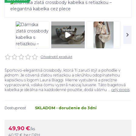
Ohodnotiť produkt
Športovo-elegantná crossbody, ktorá Ti zaručí štýl a pohodlie v
jednom. Je oživená zlatou retiazkou a okrúhlou odopínateľnou
kapsičkou s logom Laura Biaggi. Mierne vystužená a precízne
vypracovaná, vďaka čomu vyzerá naozaj luxusne. Táto bagetová
kabelka je ideálna na každodenné použitie, dodá vášmu ...
celý popis
Dostupnosť
SKLADOM - doručenie do 3dní
49,90 €
/
ks
40,57 €
bez DPH