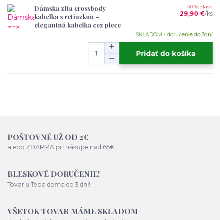
Dámska zlta crossbody
40 % zľava
29,90 €
/
ks
kabelka s retiazkou –
elegantná kabelka cez plece
SKLADOM - doručenie do 3dní
Pridať do košíka
POŠTOVNÉ UŽ OD 2€
alebo ZDARMA pri nákupe nad 65€
BLESKOVÉ DORUČENIE!
Tovar u Teba doma do 3 dní!
VŠETOK TOVAR MÁME SKLADOM