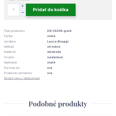
Pridať do košíka
Číslo produktu:
DX-JS305-gold
Farba:
zlatá
Výrobca:
Laura Biaggi
Veľkosť:
stredná
Materiál:
ekokoža
Vnútro:
nedelené
Aplikácie:
zlaté
Formát A4:
nie
Prídavné ramienko:
nie
Strážiť cenu / dostupnosť
Podobné produkty