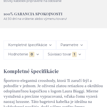
stovky kabeliek pripravené na odoslanie
100% GARANCIA SPOKOJNOSTI
Až 30 dní na vrátenie alebo výmenu tovaru!
Kompletné špecifikácie
Parametre
Hodnotenie
0
Súvisiaci tovar
1
Kompletné špecifikácie
Športovo-elegantná crossbody, ktorá Ti zaručí štýl a
pohodlie v jednom. Je oživená zlatou retiazkou a okrúhlou
odopínateľnou kapsičkou s logom Laura Biaggi. Mierne
vystužená a precízne vypracovaná, vďaka čomu vyzerá
naozaj luxusne. Táto bagetová kabelka je ideálna na
každodenné použitie, dodá vášmu outfitu šmrnc.