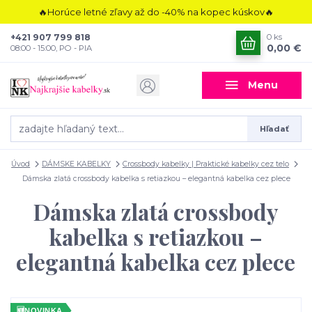
🔥Horúce letné zľavy až do -40% na kopec kúskov🔥
+421 907 799 818
0
ks
0,00 €
08:00 - 15:00, PO - PIA
Menu
Hľadať
Úvod
DÁMSKE KABELKY
Crossbody kabelky | Praktické kabelky cez telo
Dámska zlatá crossbody kabelka s retiazkou – elegantná kabelka cez plece
Dámska zlatá crossbody
kabelka s retiazkou –
elegantná kabelka cez plece
🆕
NOVINKA