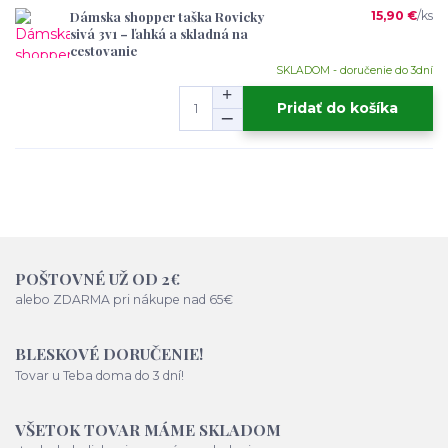
Dámska shopper taška Rovicky
15,90 €
/
ks
sivá 3v1 – ľahká a skladná na
cestovanie
SKLADOM - doručenie do 3dní
Pridať do košíka
POŠTOVNÉ UŽ OD 2€
alebo ZDARMA pri nákupe nad 65€
BLESKOVÉ DORUČENIE!
Tovar u Teba doma do 3 dní!
VŠETOK TOVAR MÁME SKLADOM