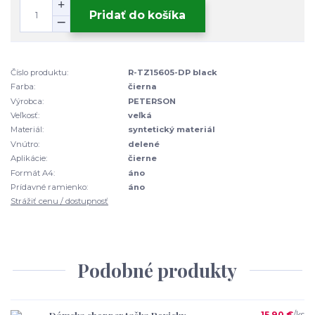
Pridať do košíka
Číslo produktu:
R-TZ15605-DP black
Farba:
čierna
Výrobca:
PETERSON
Veľkosť:
veľká
Materiál:
syntetický materiál
Vnútro:
delené
Aplikácie:
čierne
Formát A4:
áno
Prídavné ramienko:
áno
Strážiť cenu / dostupnosť
Podobné produkty
15,90 €
/
ks