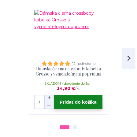
12 hodnotenie
Dámska čierna crossbody kabelka
Čierna k
Grosso s vymeniteľnými popruhmi
Grosso – v
SKLADOM - doručenie do 3dní
SKLADOM
34,90 €
/
ks
Pridať do košíka