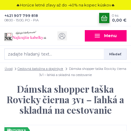
🔥Horúce letné zľavy až do -40% na kopec kúskov🔥
+421 907 799 818
0
ks
0,00 €
08:00 - 15:00, PO - PIA
Menu
Hľadať
Úvod
Cestovná batožina a doplnky✈️
Dámska shopper taška Rovicky čierna
3v1 – ľahká a skladná na cestovanie
Dámska shopper taška
Rovicky čierna 3v1 – ľahká a
skladná na cestovanie
🆕
NOVINKA