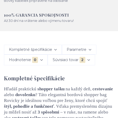
stovky kabeliek pripravené na odoslanie
100% GARANCIA SPOKOJNOSTI
Až 30 dní na vrátenie alebo výmenu tovaru!
Kompletné špecifikácie
Parametre
Hodnotenie
0
Súvisiaci tovar
2
Kompletné špecifikácie
Hľadáš praktickú
shopper tašku
na každý deň,
cestovanie
alebo
dovolenku
? Táto elegantná bordová shopper bag
Rovicky je ideálnou voľbou pre ženy, ktoré chcú spojiť
štýl, pohodlie a funkčnosť
. Vďaka premyslenému dizajnu
ju môžeš nosiť až
3 spôsobmi
– v ruke, na ramene alebo
ako
cestovnú tašku
cez telo pomocou nastaviteľného