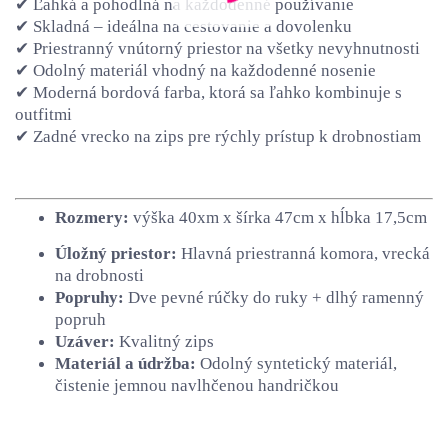
✔ Ľahká a pohodlná na každodenné používanie
✔ Skladná – ideálna na cestovanie a dovolenku
✔ Priestranný vnútorný priestor na všetky nevyhnutnosti
✔ Odolný materiál vhodný na každodenné nosenie
✔ Moderná bordová farba, ktorá sa ľahko kombinuje s
outfitmi
✔ Zadné vrecko na zips pre rýchly prístup k drobnostiam
Rozmery:
výška 40xm x šírka 47cm x hĺbka 17,5cm
Úložný priestor:
Hlavná priestranná komora, vrecká
na drobnosti
Popruhy:
Dve pevné rúčky do ruky + dlhý ramenný
popruh
Uzáver:
Kvalitný zips
Materiál a údržba:
Odolný syntetický materiál,
čistenie jemnou navlhčenou handričkou