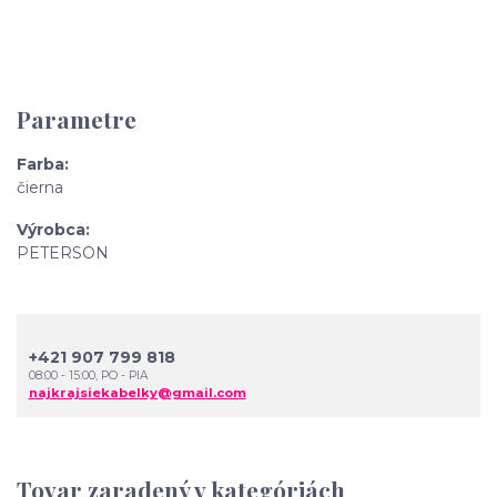
Parametre
Farba
čierna
Výrobca
PETERSON
+421 907 799 818
08:00 - 15:00, PO - PIA
najkrajsiekabelky@gmail.com
Tovar zaradený v kategóriách