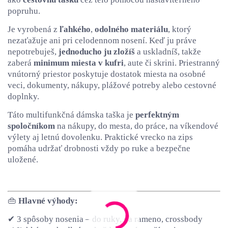
popruhu.
Je vyrobená z
ľahkého
,
odolného materiálu
, ktorý
nezaťažuje ani pri celodennom nosení. Keď ju práve
nepotrebuješ,
jednoducho ju zložíš
a uskladníš, takže
zaberá
minimum miesta v kufri
, aute či skrini. Priestranný
vnútorný priestor poskytuje dostatok miesta na osobné
veci, dokumenty, nákupy, plážové potreby alebo cestovné
doplnky.
Táto multifunkčná dámska taška je
perfektným
spoločníkom
na nákupy, do mesta, do práce, na víkendové
výlety aj letnú dovolenku. Praktické vrecko na zips
pomáha udržať drobnosti vždy po ruke a bezpečne
uložené.
👜
Hlavné výhody:
✔ 3 spôsoby nosenia – do ruky, na rameno, crossbody