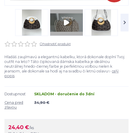
Ohodnotiť produkt
Hľadáš zaujímavú a elegantnú kabelku, ktorá dokonale doplní Tvoj
outfit na leto? Táto čipkovaná dámska kabelka je ideálnou
neutrálnej hnedo-čiernej farbe je perfektnou voľbou nielen k
jeansom, ale dokonale sa hodí aj na svadbu či letnú oslavu✨
celý
popis
Dostupnosť
SKLADOM - doručenie do 3dní
Cena pred
34,90 €
zľavou
24,40 €
/
ks