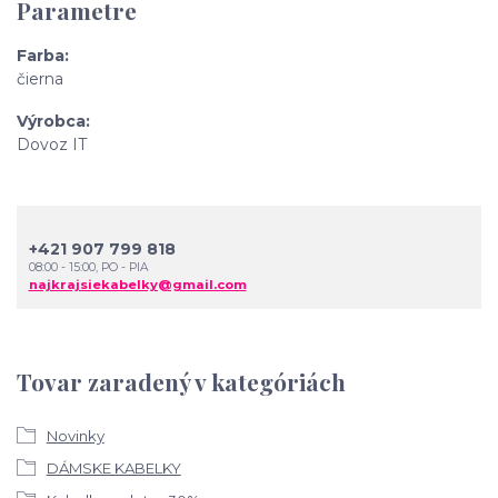
Parametre
Farba
čierna
Výrobca
Dovoz IT
+421 907 799 818
08:00 - 15:00, PO - PIA
najkrajsiekabelky@gmail.com
Tovar zaradený v kategóriách
Novinky
DÁMSKE KABELKY