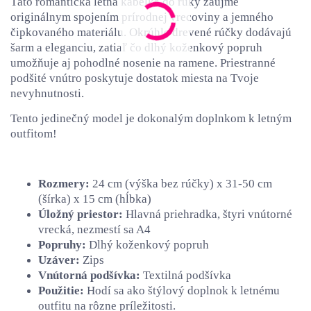
Táto romantická letná kabelka do ruky zaujme
originálnym spojením prírodnej vrecoviny a jemného
čipkovaného materiálu. Okrúhle drevené rúčky dodávajú
šarm a eleganciu, zatiaľ čo dlhý koženkový popruh
umožňuje aj pohodlné nosenie na ramene. Priestranné
podšité vnútro poskytuje dostatok miesta na Tvoje
nevyhnutnosti.
Tento jedinečný model je dokonalým doplnkom k letným
outfitom!
Rozmery:
24 cm (výška bez rúčky) x 31-50 cm
(šírka) x 15 cm (hĺbka)
Úložný priestor:
Hlavná priehradka, štyri vnútorné
vrecká, nezmestí sa A4
Popruhy:
Dlhý koženkový popruh
Uzáver:
Zips
Vnútorná podšívka:
Textilná podšívka
Použitie:
Hodí sa ako štýlový doplnok k letnému
outfitu na rôzne príležitosti.