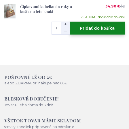
Čipkovaná kabelka do ruky a
34,90 €
/
ks
košík na leto khaki
SKLADOM - doručenie do 3dní
Pridať do košíka
POŠTOVNÉ UŽ OD 2€
alebo ZDARMA pri nákupe nad 65€
BLESKOVÉ DORUČENIE!
Tovar u Teba doma do 3 dní!
VŠETOK TOVAR MÁME SKLADOM
stovky kabeliek pripravené na odoslanie