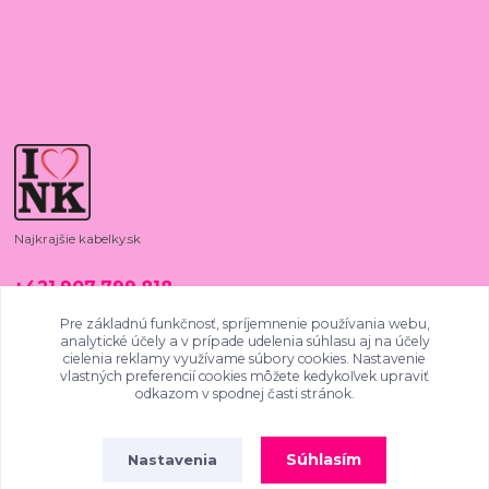
Najkrajšie kabelky.sk
+421 907 799 818
08:00 - 15:00, PO - PIA
Pre základnú funkčnosť, spríjemnenie používania webu,
analytické účely a v prípade udelenia súhlasu aj na účely
najkrajsiekabelky@gmail.com
cielenia reklamy využívame súbory cookies. Nastavenie
vlastných preferencií cookies môžete kedykoľvek upraviť
odkazom v spodnej časti stránok.
Súhlasím
Nastavenia
4.9
/
5
SKVĚLÉ