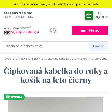
🔥Horúce letné zľavy až do -40% na kopec kúskov🔥
+421 907 799 818
0
ks
0,00 €
08:00 - 15:00, PO - PIA
Menu
Hľadať
Úvod
DÁMSKE KABELKY
Čipkovaná kabelka do ruky a košík na leto čierny
Čipkovaná kabelka do ruky a
košík na leto čierny
🆕
NOVINKA