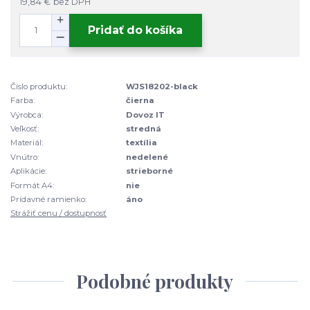
19,84 €
bez DPH
Pridať do košíka
Číslo produktu:
WJS18202-black
Farba:
čierna
Výrobca:
Dovoz IT
Veľkosť:
stredná
Materiál:
textília
Vnútro:
nedelené
Aplikácie:
strieborné
Formát A4:
nie
Prídavné ramienko:
áno
Strážiť cenu / dostupnosť
Podobné produkty