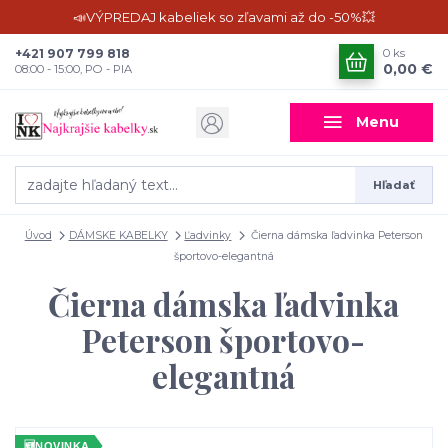
📣VÝPREDAJ kabeliek so zľavami až do -50%💥
+421 907 799 818
0
ks
0,00 €
08:00 - 15:00, PO - PIA
Menu
Hľadať
Úvod
DÁMSKE KABELKY
Ľadvinky
Čierna dámska ľadvinka Peterson
športovo-elegantná
Čierna dámska ľadvinka
Peterson športovo-
elegantná
🆕
NOVINKA