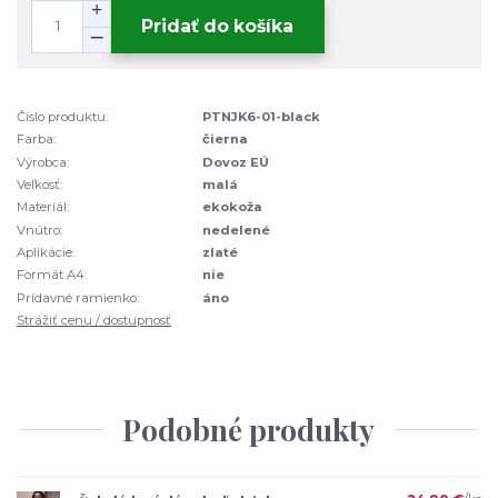
Pridať do košíka
Číslo produktu:
PTNJK6-01-black
Farba:
čierna
Výrobca:
Dovoz EÚ
Veľkosť:
malá
Materiál:
ekokoža
Vnútro:
nedelené
Aplikácie:
zlaté
Formát A4:
nie
Prídavné ramienko:
áno
Strážiť cenu / dostupnosť
Podobné produkty