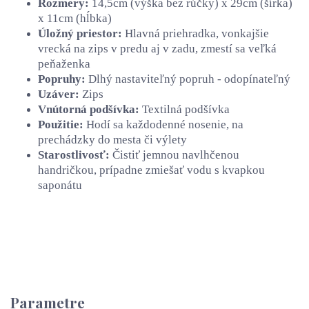
Rozmery:
14,5cm (výška bez rúčky) x 29cm (šírka)
x 11cm (hĺbka)
Úložný priestor:
Hlavná priehradka, vonkajšie
vrecká na zips v predu aj v zadu, zmestí sa veľká
peňaženka
Popruhy:
Dlhý nastaviteľný popruh - odopínateľný
Uzáver:
Zips
Vnútorná podšívka:
Textilná podšívka
Použitie:
Hodí sa každodenné nosenie, na
prechádzky do mesta či výlety
Starostlivosť:
Čistiť jemnou navlhčenou
handričkou, prípadne zmiešať vodu s kvapkou
saponátu
Parametre