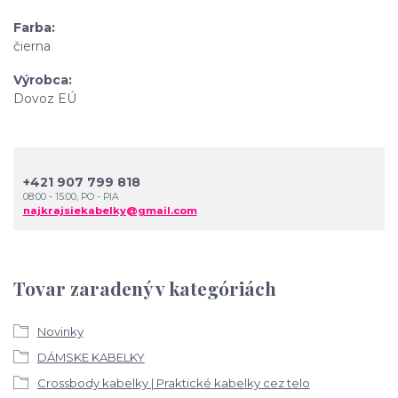
Farba
čierna
Výrobca
Dovoz EÚ
+421 907 799 818
08:00 - 15:00, PO - PIA
najkrajsiekabelky@gmail.com
Tovar zaradený v kategóriách
Novinky
DÁMSKE KABELKY
Crossbody kabelky | Praktické kabelky cez telo