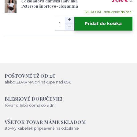
Čokoládová dámska ľadvinka
24,90 €
/
ks
Peterson športovo-elegantná
SKLADOM - doručenie do 3dní
Pridať do košíka
POŠTOVNÉ UŽ OD 2€
alebo ZDARMA pri nákupe nad 65€
BLESKOVÉ DORUČENIE!
Tovar u Teba doma do 3 dní!
VŠETOK TOVAR MÁME SKLADOM
stovky kabeliek pripravené na odoslanie