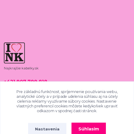
Najkrajšie kabelky.sk
+421 907 799 818
08:00 - 15:00, PO - PIA
Pre základnú funkčnosť, spríjemnenie používania webu,
analytické účely a v prípade udelenia súhlasu aj na účely
najkrajsiekabelky@gmail.com
cielenia reklamy využívame súbory cookies. Nastavenie
vlastných preferencií cookies môžete kedykoľvek upraviť
odkazom v spodnej časti stránok.
Súhlasím
Nastavenia
4.9
/
5
SKVĚLÉ