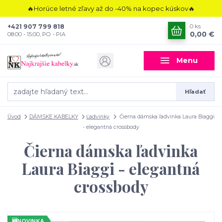
🔥Horúce letné zľavy až do -40% na kopec kúskov🔥
+421 907 799 818
0
ks
0,00 €
08:00 - 15:00, PO - PIA
Menu
Hľadať
Úvod
DÁMSKE KABELKY
Ľadvinky
Čierna dámska ľadvinka Laura Biaggi
- elegantná crossbody
Čierna dámska ľadvinka
Laura Biaggi - elegantná
crossbody
🆕
NOVINKA