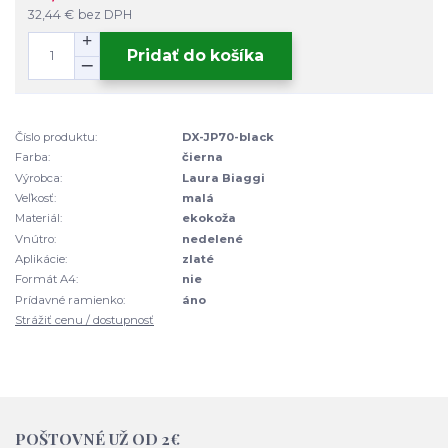
32,44 €
bez DPH
Pridať do košíka
Číslo produktu:
DX-JP70-black
Farba:
čierna
Výrobca:
Laura Biaggi
Veľkosť:
malá
Materiál:
ekokoža
Vnútro:
nedelené
Aplikácie:
zlaté
Formát A4:
nie
Prídavné ramienko:
áno
Strážiť cenu / dostupnosť
POŠTOVNÉ UŽ OD 2€