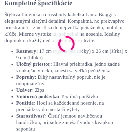
Kompletné špecifikácie
Štýlová ľadvinka a crossbody kabelka Laura Biaggi s
elegantnými zlatými detailmi. Kompaktná, no prekvapivo
priestranná – zmestí sa do nej veľká peňaženka, mobil aj
kľúče. Mierne vystužená, pohodlná na nosenie. Ideálny
doplnok na každý deň aj výnimočné chvíle.
Rozmery:
17 cm (výška bez rúčky) x 25 cm (šírka) x
9 cm (hĺbka)
Úložný priestor:
Hlavná priehradka, jedno zadné
vonkajšie vrecko, zmestí sa veľká peňaženka
Popruhy:
Dlhý nastaviteľný popruh, nie je
odopínateľný
Uzáver:
Zips
Vnútorná podšívka:
Textilná podšívka
Použitie:
Hodí sa každodenné nosenie, na
prechádzky do mesta či výlety
Starostlivosť:
Čistiť jemnou navlhčenou
handričkou, prípadne zmiešať vodu s kvapkou
saponátu