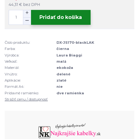
44,31 €
bez DPH
Pridať do košíka
Číslo produktu:
DX-JS170-blackLAK
Farba:
čierna
Výrobca:
Laura Biaggi
Veľkosť:
malá
Materiál:
ekokoža
Vnútro:
delené
Aplikácie:
zlaté
Formát A4:
nie
Prídavné ramienko:
dve ramienka
Strážiť cenu / dostupnosť