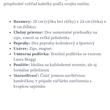
prispôsobiť vzhľad kabelky podľa svojho outfitu.
Rozmery:
20 cm (výška bez rúčky) x 24 cm (šírka) x
8 cm (hĺbka)
Úložný priestor:
Dve samostatné priehradky na
zips, vmestí sa veľká peňaženka
Popruhy:
Dva popruhy-koženkový a športový
Uzáver:
Zips, magnet
Vnútorná podšívka:
Textilná podšívka so vzorom
Laura Biaggi
Použitie:
Ideálna na každodenné nosenie, ale aj
formálne príležitosti
Starostlivosť:
Čistiť jemnou navlhčenou
handričkou, v prípade väčšieho znečistenia s
kvapkou saponátu