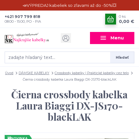
📣VÝPREDAJ kabeliek so zľavami až do -50%💥
+421 907 799 818
0
ks
0,00 €
08:00 - 15:00, PO - PIA
Menu
Hľadať
Úvod
DÁMSKE KABELKY
Crossbody kabelky | Praktické kabelky cez telo
Čierna crossbody kabelka Laura Biaggi DX-JS170-blackLAK
Čierna crossbody kabelka
Laura Biaggi DX-JS170-
blackLAK
🆕
NOVINKA