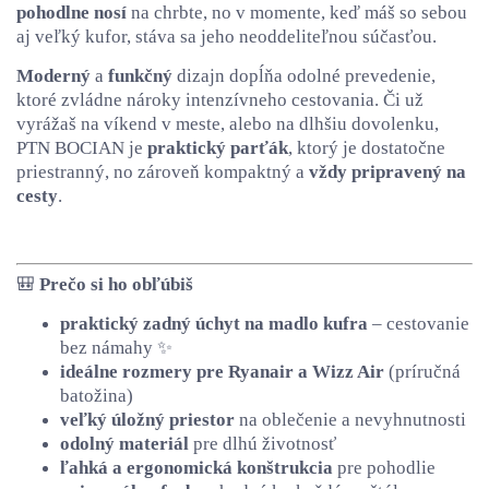
pohodlne nosí
na chrbte, no v momente, keď máš so sebou
aj veľký kufor, stáva sa jeho neoddeliteľnou súčasťou.
Moderný
a
funkčný
dizajn dopĺňa odolné prevedenie,
ktoré zvládne nároky intenzívneho cestovania. Či už
vyrážaš na víkend v meste, alebo na dlhšiu dovolenku,
PTN BOCIAN je
praktický parťák
, ktorý je dostatočne
priestranný, no zároveň kompaktný a
vždy pripravený na
cesty
.
🎒
Prečo si ho obľúbiš
praktický zadný úchyt na madlo kufra
– cestovanie
bez námahy ✨
ideálne rozmery pre Ryanair a Wizz Air
(príručná
batožina)
veľký úložný priestor
na oblečenie a nevyhnutnosti
odolný materiál
pre dlhú životnosť
ľahká a ergonomická konštrukcia
pre pohodlie