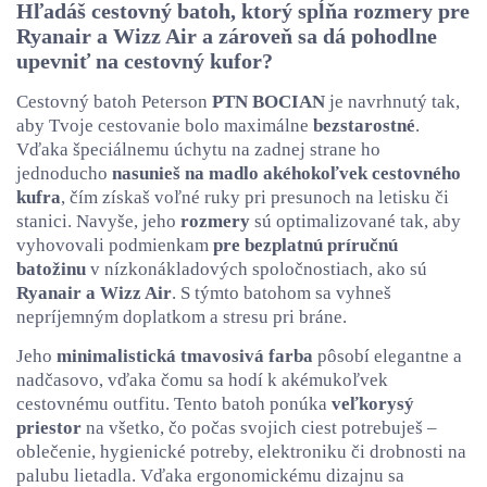
Hľadáš cestovný batoh, ktorý spĺňa rozmery pre
Ryanair a Wizz Air a zároveň sa dá pohodlne
upevniť na cestovný kufor?
Cestovný batoh Peterson
PTN BOCIAN
je navrhnutý tak,
aby Tvoje cestovanie bolo maximálne
bezstarostné
.
Vďaka špeciálnemu úchytu na zadnej strane ho
jednoducho
nasunieš na madlo akéhokoľvek cestovného
kufra
, čím získaš voľné ruky pri presunoch na letisku či
stanici. Navyše, jeho
rozmery
sú optimalizované tak, aby
vyhovovali podmienkam
pre bezplatnú príručnú
batožinu
v nízkonákladových spoločnostiach, ako sú
Ryanair a Wizz Air
. S týmto batohom sa vyhneš
nepríjemným doplatkom a stresu pri bráne.
Jeho
minimalistická tmavosivá farba
pôsobí elegantne a
nadčasovo, vďaka čomu sa hodí k akémukoľvek
cestovnému outfitu. Tento batoh ponúka
veľkorysý
priestor
na všetko, čo počas svojich ciest potrebuješ –
oblečenie, hygienické potreby, elektroniku či drobnosti na
palubu lietadla. Vďaka ergonomickému dizajnu sa