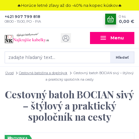
🔥Horúce letné zľavy až do -40% na kopec kúskov🔥
+421 907 799 818
0
ks
0,00 €
08:00 - 15:00, PO - PIA
Menu
Hľadať
Úvod
Cestovná batožina a doplnky✈️
Cestovný batoh BOCIAN sivý – štýlový
a praktický spoločník na cesty
Cestovný batoh BOCIAN sivý
– štýlový a praktický
spoločník na cesty
🆕
NOVINKA