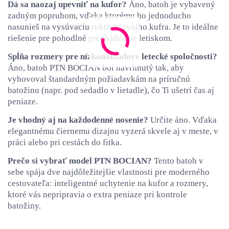
Dá sa naozaj upevniť na kufor?
Áno, batoh je vybavený
zadným popruhom, vďaka ktorému ho jednoducho
nasunieš na vysúvaciu rukoväť svojho kufra. Je to ideálne
riešenie pre pohodlné prechádzanie letiskom.
Spĺňa rozmery pre nízkonákladové letecké spoločnosti?
Áno, batoh PTN BOCIAN bol navrhnutý tak, aby
vyhovoval štandardným požiadavkám na príručnú
batožinu (napr. pod sedadlo v lietadle), čo Ti ušetrí čas aj
peniaze.
Je vhodný aj na každodenné nosenie?
Určite áno. Vďaka
elegantnému čiernemu dizajnu vyzerá skvele aj v meste, v
práci alebo pri cestách do fitka.
Prečo si vybrať model PTN BOCIAN?
Tento batoh v
sebe spája dve najdôležitejšie vlastnosti pre moderného
cestovateľa: inteligentné uchytenie na kufor a rozmery,
ktoré vás nepripravia o extra peniaze pri kontrole
batožiny.