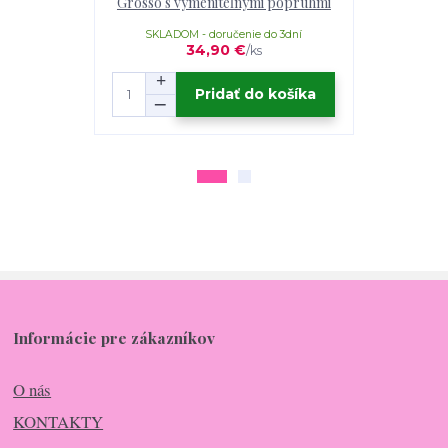
Grosso s vymeniteľnými popruhmi
Grosso – v
SKLADOM - doručenie do 3dní
SKLADOM
34,90 €
/
ks
Pridať do košíka
Informácie pre zákazníkov
O nás
KONTAKTY