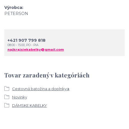
Výrobca
PETERSON
+421 907 799 818
08:00 - 15:00, PO - PIA
najkrajsiekabelky@gmail.com
Tovar zaradený v kategóriách
Cestovná batožina a doplnky✈️
Novinky
DÁMSKE KABELKY