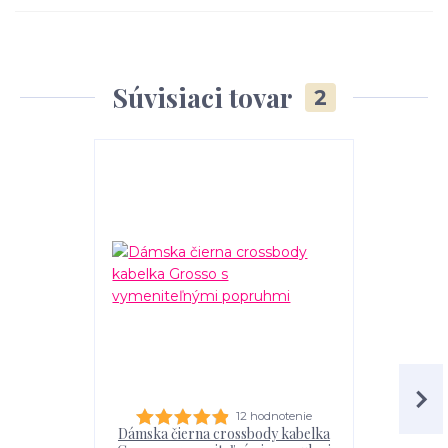
Súvisiaci tovar
2
12 hodnotenie
Dámska čierna crossbody kabelka
Čierna k