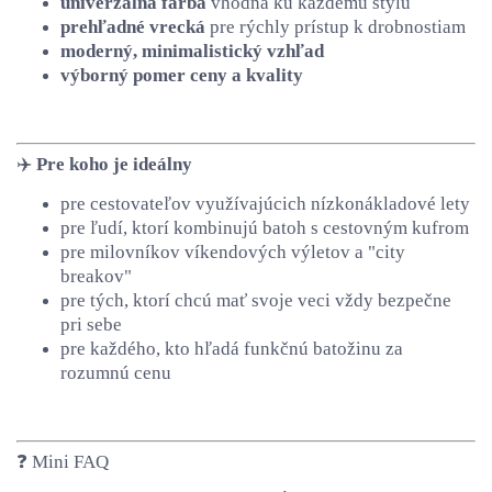
univerzálna farba
vhodná ku každému štýlu
prehľadné vrecká
pre rýchly prístup k drobnostiam
moderný, minimalistický vzhľad
výborný pomer ceny a kvality
✈️
Pre koho je ideálny
pre cestovateľov využívajúcich nízkonákladové lety
pre ľudí, ktorí kombinujú batoh s cestovným kufrom
pre milovníkov víkendových výletov a "city
breakov"
pre tých, ktorí chcú mať svoje veci vždy bezpečne
pri sebe
pre každého, kto hľadá funkčnú batožinu za
rozumnú cenu
❓ Mini FAQ