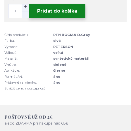
Pridať do košíka
Číslo produktu:
PTN BOCIAN D.Gray
Farba:
sivá
Výrobca:
PETERSON
Veľkosť:
veľká
Materiál:
syntetický materiál
Vnútro:
delené
Aplikácie:
čierne
Formát A4:
áno
Prídavné ramienko:
áno
Strážiť cenu / dostupnosť
POŠTOVNÉ UŽ OD 2€
alebo ZDARMA pri nákupe nad 65€