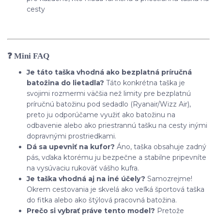
cesty
❓ Mini FAQ
Je táto taška vhodná ako bezplatná príručná
batožina do lietadla?
Táto konkrétna taška je
svojimi rozmermi väčšia než limity pre bezplatnú
príručnú batožinu pod sedadlo (Ryanair/Wizz Air),
preto ju odporúčame využiť ako batožinu na
odbavenie alebo ako priestrannú tašku na cesty inými
dopravnými prostriedkami.
Dá sa upevniť na kufor?
Áno, taška obsahuje zadný
pás, vďaka ktorému ju bezpečne a stabilne pripevníte
na vysúvaciu rukoväť vášho kufra.
Je taška vhodná aj na iné účely?
Samozrejme!
Okrem cestovania je skvelá ako veľká športová taška
do fitka alebo ako štýlová pracovná batožina.
Prečo si vybrať práve tento model?
Pretože