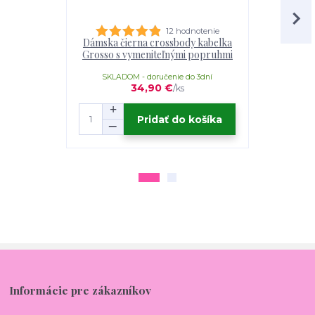
12 hodnotenie
Dámska čierna crossbody kabelka
Čierna k
Grosso s vymeniteľnými popruhmi
Grosso – v
SKLADOM - doručenie do 3dní
SKLADOM
34,90 €
/
ks
Pridať do košíka
Informácie pre zákazníkov