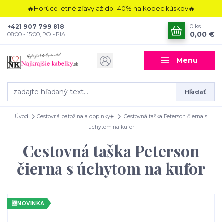
🔥Horúce letné zľavy až do -40% na kopec kúskov🔥
+421 907 799 818
0
ks
0,00 €
08:00 - 15:00, PO - PIA
Menu
Hľadať
Úvod
Cestovná batožina a doplnky✈️
Cestovná taška Peterson čierna s
úchytom na kufor
Cestovná taška Peterson
čierna s úchytom na kufor
🆕
NOVINKA