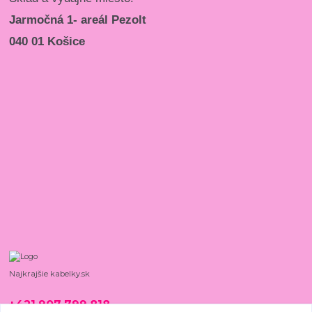
Jarmočná 1- areál Pezolt
040 01 Košice
Najkrajšie kabelky.sk
+421 907 799 818