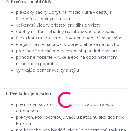
👜
Prečo si ju obľúbiš
praktický zadný úchyt na madlo kufra – cestuj s
ľahkosťou a voľnými rukami
veľkorysý úložný priestor pre dlhšie výlety
odolný materiál vhodný na intenzívne používanie
ľahká konštrukcia, ktorá zbytočne nepridáva na váhe
elegantná čierna farba, ktorá je praktická na údržbu
prehľadné vrecká pre rýchly prístup k drobnostiam
pohodlné nosenie v ruke alebo na odopínateľnom
ramennom popruhu
vynikajúci pomer kvality a štýlu
✈️
Pre koho je ideálna
pre milovníkov cestovania vlakom, autom alebo
autobusom
pre tých, ktorí potrebujú väčšiu batožinu ako doplnok
ku kufru
pre každého, kto hľadá funkčnú a priestrannú tašku na