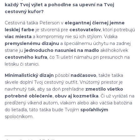
každý Tvoj výlet a pohodlne sa upevní na Tvoj
cestovný kufor?
Cestovná taška Peterson v
elegantnej čiernej jemne
lesklej farbe
je stvorená pre
cestovateľov
, ktorí potrebujú
viac miesta
a kompromisy nie sú ich štýlom. Vďaka
premyslenému dizajnu
a špeciálnemu úchytu na zadnej
strane ju
jednoducho nasunieš na madlo
akéhokoľvek
cestovného kufra
, čo Ti ušetrí námahu pri presunoch na
letisku či stanici.
Minimalistický dizajn
pôsobí
nadčasovo
, takže taška
skvele doplní Tvoj cestovný outfit. Vnútorný priestor je
navrhnutý tak, aby sa doň prehľadne
zmestilo všetko
potrebné oblečenie
,
obuv aj kozmetika
. Či už vyrážaš na
predĺžený víkend autom, vlakom alebo ako väčšia batožina
do lietadla, táto taška bude Tvojím
spoľahlivým
spoločníkom.