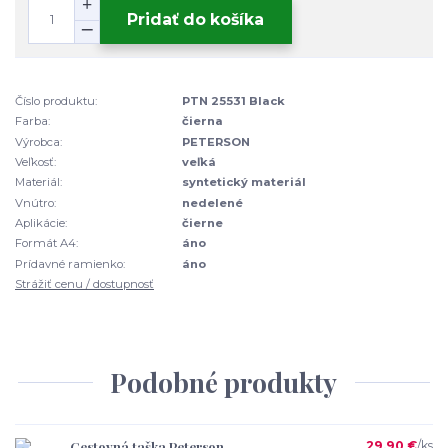
Pridať do košíka
Číslo produktu:
PTN 25531 Black
Farba:
čierna
Výrobca:
PETERSON
Veľkosť:
veľká
Materiál:
syntetický materiál
Vnútro:
nedelené
Aplikácie:
čierne
Formát A4:
áno
Prídavné ramienko:
áno
Strážiť cenu / dostupnosť
Podobné produkty
Cestovná taška Peterson
29,90 €
/
ks