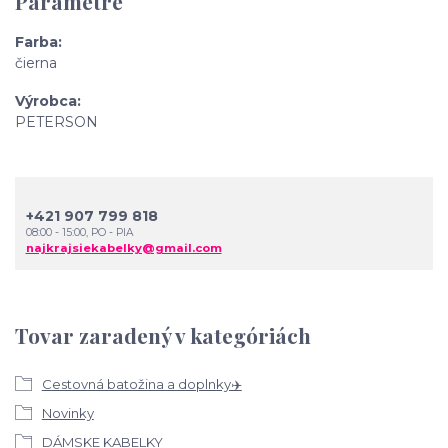
Parametre
Farba
čierna
Výrobca
PETERSON
+421 907 799 818
08:00 - 15:00, PO - PIA
najkrajsiekabelky@gmail.com
Tovar zaradený v kategóriách
Cestovná batožina a doplnky✈️
Novinky
DÁMSKE KABELKY