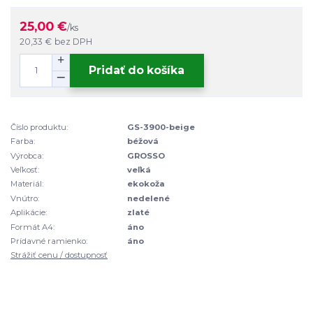
25,00 €
/
ks
20,33 €
bez DPH
Pridať do košíka
Číslo produktu:
GS-3900-beige
Farba:
béžová
Výrobca:
GROSSO
Veľkosť:
veľká
Materiál:
ekokoža
Vnútro:
nedelené
Aplikácie:
zlaté
Formát A4:
áno
Prídavné ramienko:
áno
Strážiť cenu / dostupnosť