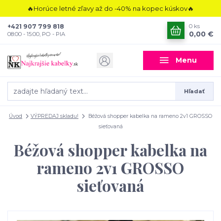
🔥Horúce letné zľavy až do -40% na kopec kúskov🔥
+421 907 799 818
0
ks
0,00 €
08:00 - 15:00, PO - PIA
Menu
Hľadať
Úvod
VÝPREDAJ skladu!
Béžová shopper kabelka na rameno 2v1 GROSSO
sieťovaná
Béžová shopper kabelka na
rameno 2v1 GROSSO
sieťovaná