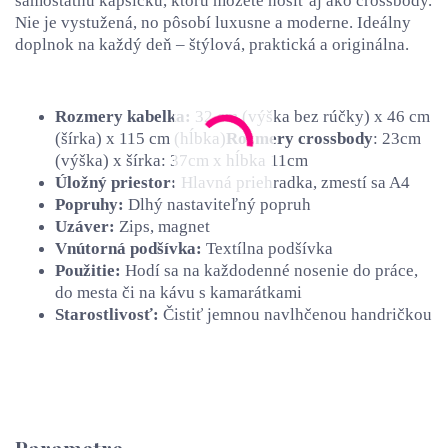
samostatnú kapsičku, ktorú môžete nosiť aj ako crossbody.
Nie je vystužená, no pôsobí luxusne a moderne. Ideálny
doplnok na každý deň – štýlová, praktická a originálna.
Rozmery kabelka:
32 cm (výška bez rúčky) x 46 cm
(šírka) x 115 cm (hĺbka)
Rozmery crossbody
: 23cm
(výška) x šírka: 37cm x hĺbka 11cm
Úložný priestor:
Hlavná priehradka, zmestí sa A4
Popruhy:
Dlhý nastaviteľný popruh
Uzáver:
Zips, magnet
Vnútorná podšívka:
Textílna podšívka
Použitie:
Hodí sa na každodenné nosenie do práce,
do mesta či na kávu s kamarátkami
Starostlivosť:
Čistiť jemnou navlhčenou handričkou