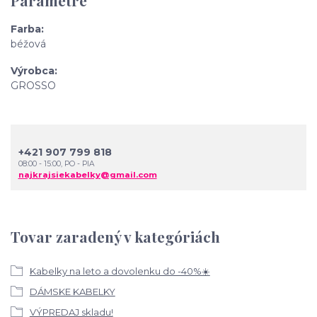
Parametre
Farba
béžová
Výrobca
GROSSO
+421 907 799 818
08:00 - 15:00, PO - PIA
najkrajsiekabelky@gmail.com
Tovar zaradený v kategóriách
Kabelky na leto a dovolenku do -40%☀️
DÁMSKE KABELKY
VÝPREDAJ skladu!