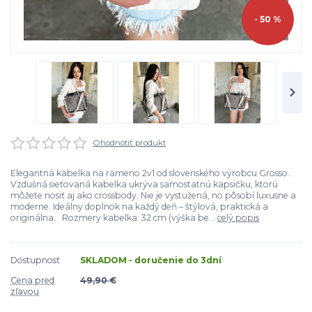
- 50 %
Ohodnotiť produkt
Elegantná kabelka na rameno 2v1 od slovenského výrobcu Grosso.
Vzdušná sieťovaná kabelka ukrýva samostatnú kapsičku, ktorú
môžete nosiť aj ako crossbody. Nie je vystužená, no pôsobí luxusne a
moderne. Ideálny doplnok na každý deň – štýlová, praktická a
originálna. Rozmery kabelka: 32 cm (výška be...
celý popis
Dostupnosť
SKLADOM - doručenie do 3dní
Cena pred
49,90 €
zľavou