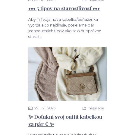
••• 5 tipov na starostlivosť •••
Aby Ti Tvoja nová kabelka/peňaženka
vydržala čo najdlhšie, posielame pár
jednoduchých tipov ako sa o ňu správne
starať...
29
12
2023
Inšpirácie
✨ Doťukni svoj outfit kabelkou
za pár € ✨