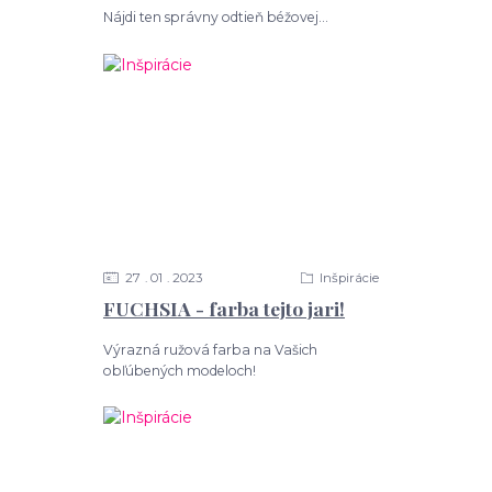
Nájdi ten správny odtieň béžovej...
27
01
2023
Inšpirácie
FUCHSIA - farba tejto jari!
Výrazná ružová farba na Vašich
obľúbených modeloch!