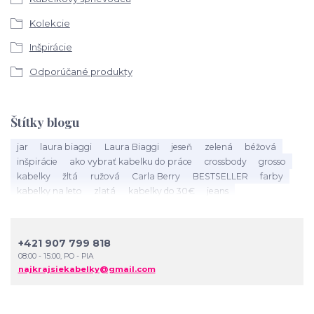
Kolekcie
Inšpirácie
Odporúčané produkty
Štítky blogu
jar
laura biaggi
Laura Biaggi
jeseň
zelená
béžová
inšpirácie
ako vybrať kabelku do práce
crossbody
grosso
kabelky
žltá
ružová
Carla Berry
BESTSELLER
farby
kabelky na leto
zlatá
kabelky do 30€
jeans
kabelky podľa postavy
jesen
spring
outfit
multicolor
zima
prakticke
David Jones
Monnari
NÓBO
FASHION BAGS
čierna
peňaženky
červená
+421 907 799 818
slamené kabelky
biela
hnedá
jarna kolekcia
leto
basic
08:00 - 15:00, PO - PIA
jesenna kolekcia
trendy
leopard
ráno bez stresu
bordová
najkrajsiekabelky@gmail.com
ako sa starať o kabelku
čistenie kabelky
nosnosť kabelky
kolko investovat do kabelky