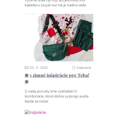
Vyzerať stále tip-top aj s jednoduchou
kabelkou za pár eur nie je žiadna veda.
03
11
2023
Inšpirácie
❄️ 3 zimné inšpirácie pre Teba!
❄️
Z našej ponuky sme vyskladali tri
kombinácie, ktoré dobre vyzerajú a ešte
lepšie sa nosia!