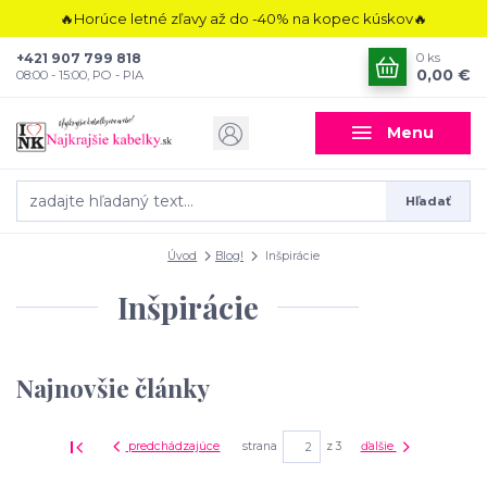
🔥Horúce letné zľavy až do -40% na kopec kúskov🔥
+421 907 799 818
0
ks
0,00 €
08:00 - 15:00, PO - PIA
Menu
Hľadať
Úvod
Blog!
Inšpirácie
Inšpirácie
Najnovšie články
predchádzajúce
strana
z 3
ďalšie