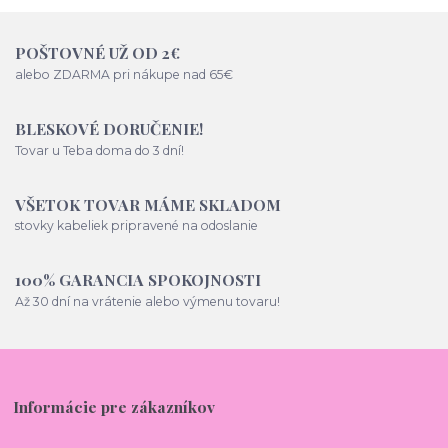
POŠTOVNÉ UŽ OD 2€
alebo ZDARMA pri nákupe nad 65€
BLESKOVÉ DORUČENIE!
Tovar u Teba doma do 3 dní!
VŠETOK TOVAR MÁME SKLADOM
stovky kabeliek pripravené na odoslanie
100% GARANCIA SPOKOJNOSTI
Až 30 dní na vrátenie alebo výmenu tovaru!
Informácie pre zákazníkov