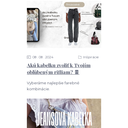
08
08
2024
Inšpirácie
Akú kabelku zvoliť k Tvojím
obľúbeným rifliam? 👖
Vyberáme najlepšie farebné
kombinácie.