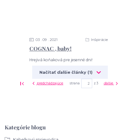
03
09
2021
Inšpirácie
COGNAC , baby!
Hrejivá koňaková pre jesenné dni!
Načítať ďalšie články (1)
predchádzajúce
strana
z 3
ďalšie
Kategórie blogu
Kabelkový sprievodca