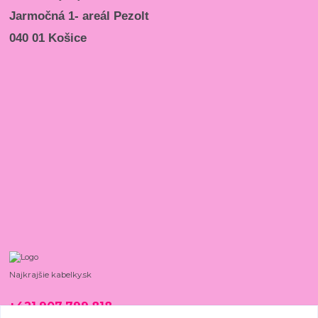
Jarmočná 1- areál Pezolt
040 01 Košice
Najkrajšie kabelky.sk
+421 907 799 818