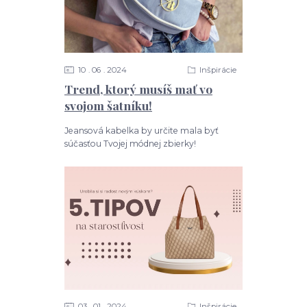
10
06
2024
Inšpirácie
Trend, ktorý musíš mať vo
svojom šatníku!
Jeansová kabelka by určite mala byť
súčasťou Tvojej módnej zbierky!
03
01
2024
Inšpirácie