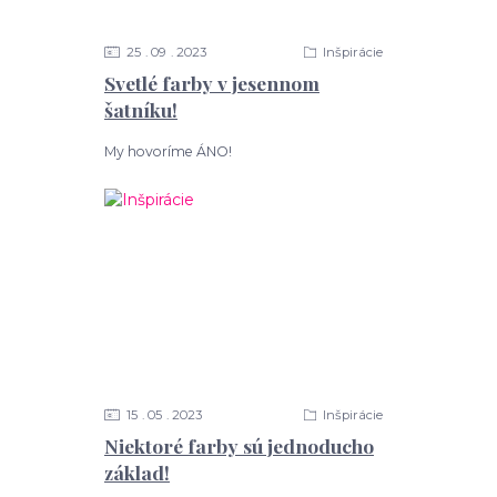
25
09
2023
Inšpirácie
Svetlé farby v jesennom
šatníku!
My hovoríme ÁNO!
15
05
2023
Inšpirácie
Niektoré farby sú jednoducho
základ!